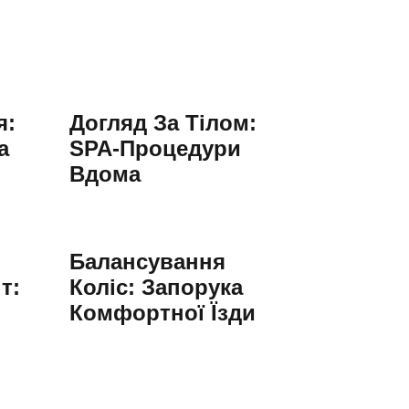
я:
Догляд За Тілом:
а
SPA-Процедури
Вдома
Балансування
т:
Коліс: Запорука
Комфортної Їзди