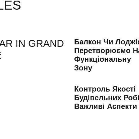
LES
Балкон Чи Лоджі
AR IN GRAND
Перетворюємо Н
E
Функціональну
Зону
Контроль Якості
Будівельних Робі
Важливі Аспекти