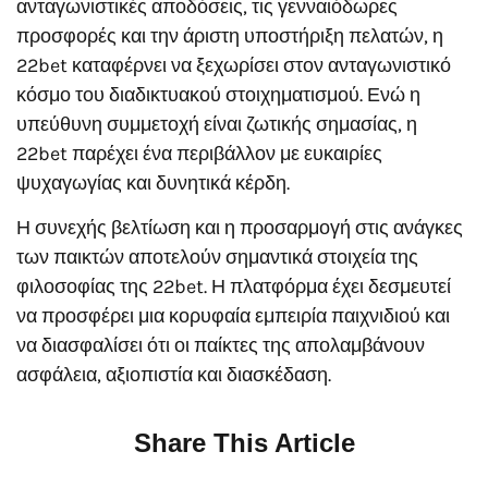
ανταγωνιστικές αποδόσεις, τις γενναιόδωρες
προσφορές και την άριστη υποστήριξη πελατών, η
22bet καταφέρνει να ξεχωρίσει στον ανταγωνιστικό
κόσμο του διαδικτυακού στοιχηματισμού. Ενώ η
υπεύθυνη συμμετοχή είναι ζωτικής σημασίας, η
22bet παρέχει ένα περιβάλλον με ευκαιρίες
ψυχαγωγίας και δυνητικά κέρδη.
Η συνεχής βελτίωση και η προσαρμογή στις ανάγκες
των παικτών αποτελούν σημαντικά στοιχεία της
φιλοσοφίας της 22bet. Η πλατφόρμα έχει δεσμευτεί
να προσφέρει μια κορυφαία εμπειρία παιχνιδιού και
να διασφαλίσει ότι οι παίκτες της απολαμβάνουν
ασφάλεια, αξιοπιστία και διασκέδαση.
Share This Article