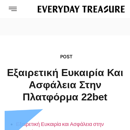
POST
Εξαιρετική Ευκαιρία Και
Ασφάλεια Στην
Πλατφόρμα 22bet
Εξαιρετική Ευκαιρία και Ασφάλεια στην