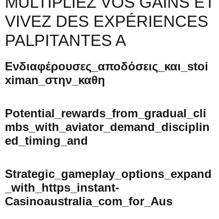
MULTIPLIEZ VOS GAINS ET
VIVEZ DES EXPÉRIENCES
PALPITANTES A
Ενδιαφέρουσες_αποδόσεις_και_stoi
Ximan_στην_καθη
Potential_rewards_from_gradual_cli
Mbs_with_aviator_demand_disciplin
Ed_timing_and
Strategic_gameplay_options_expand
_with_https_instant-
Casinoaustralia_com_for_Aus