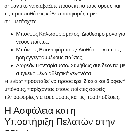
σημαντικό να διαβάζετε προσεκτικά τους όρους και
τις προϋποθέσεις κάθε προσφοράς πριν
συμμετάσχετε.
Μπόνους Καλωσορίσματος: Διαθέσιμο μόνο για
νέους παίκτες.
Μπόνους Επαναφόρτισης: Διαθέσιμο για τους
ήδη εγγεγραμμένους παίκτες.
Δωρεάν Πονταρίσματα: Συνήθως συνδέονται με
συγκεκριμένα αθλητικά γεγονότα.
Η 22bet προσπαθεί να προσφέρει δίκαια και διαφανή
μπόνους, παρέχοντας στους παίκτες σαφείς
πληροφορίες για τους όρους και τις προϋποθέσεις.
Η Ασφάλεια και η
Υποστήριξη Πελατών στην