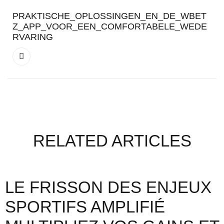
PRAKTISCHE_OPLOSSINGEN_EN_DE_WBET
Z_APP_VOOR_EEN_COMFORTABELE_WEDE
RVARING
RELATED ARTICLES
LE FRISSON DES ENJEUX
SPORTIFS AMPLIFIÉ