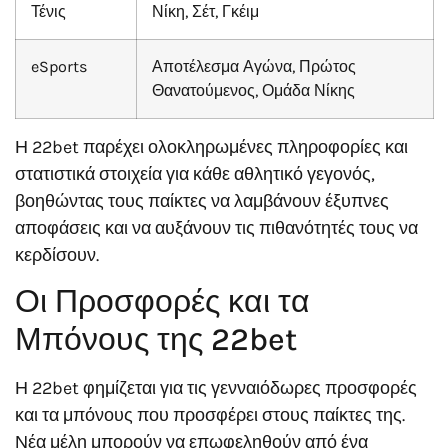
Τένις
Νίκη, Σέτ, Γκέιμ
eSports
Αποτέλεσμα Αγώνα, Πρώτος
Θανατούμενος, Ομάδα Νίκης
Η 22bet παρέχει ολοκληρωμένες πληροφορίες και
στατιστικά στοιχεία για κάθε αθλητικό γεγονός,
βοηθώντας τους παίκτες να λαμβάνουν έξυπνες
αποφάσεις και να αυξάνουν τις πιθανότητές τους να
κερδίσουν.
Οι Προσφορές και τα
Μπόνους της 22bet
Η 22bet φημίζεται για τις γενναιόδωρες προσφορές
και τα μπόνους που προσφέρει στους παίκτες της.
Νέα μέλη μπορούν να επωφεληθούν από ένα