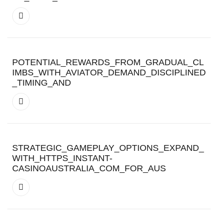
POTENTIAL_REWARDS_FROM_GRADUAL_CL
IMBS_WITH_AVIATOR_DEMAND_DISCIPLINED
_TIMING_AND
STRATEGIC_GAMEPLAY_OPTIONS_EXPAND_
WITH_HTTPS_INSTANT-
CASINOAUSTRALIA_COM_FOR_AUS