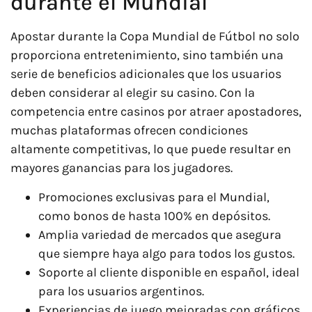
durante el Mundial
Apostar durante la Copa Mundial de Fútbol no solo
proporciona entretenimiento, sino también una
serie de beneficios adicionales que los usuarios
deben considerar al elegir su casino. Con la
competencia entre casinos por atraer apostadores,
muchas plataformas ofrecen condiciones
altamente competitivas, lo que puede resultar en
mayores ganancias para los jugadores.
Promociones exclusivas para el Mundial,
como bonos de hasta 100% en depósitos.
Amplia variedad de mercados que asegura
que siempre haya algo para todos los gustos.
Soporte al cliente disponible en español, ideal
para los usuarios argentinos.
Experiencias de juego mejoradas con gráficos