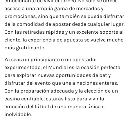
emocionante de vivir el torneo. No solo se ofrece
acceso a una amplia gama de mercados y
promociones, sino que también se puede disfrutar
de la comodidad de apostar desde cualquier lugar.
Con las retiradas rápidas y un excelente soporte al
cliente, la experiencia de apuesta se vuelve mucho
más gratificante.
Ya seas un principiante o un apostador
experimentado, el Mundial es la ocasión perfecta
para explorar nuevas oportunidades de bet y
disfrutar del evento que une a naciones enteras.
Con la preparación adecuada y la elección de un
casino confiable, estarás listo para vivir la
emoción del fútbol de una manera única e
inolvidable.