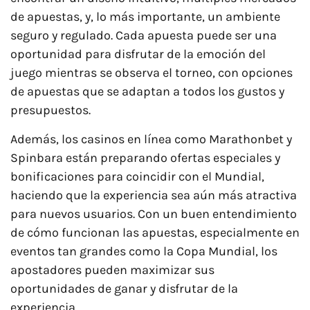
de apuestas, y, lo más importante, un ambiente
seguro y regulado. Cada apuesta puede ser una
oportunidad para disfrutar de la emoción del
juego mientras se observa el torneo, con opciones
de apuestas que se adaptan a todos los gustos y
presupuestos.
Además, los casinos en línea como Marathonbet y
Spinbara están preparando ofertas especiales y
bonificaciones para coincidir con el Mundial,
haciendo que la experiencia sea aún más atractiva
para nuevos usuarios. Con un buen entendimiento
de cómo funcionan las apuestas, especialmente en
eventos tan grandes como la Copa Mundial, los
apostadores pueden maximizar sus
oportunidades de ganar y disfrutar de la
experiencia.