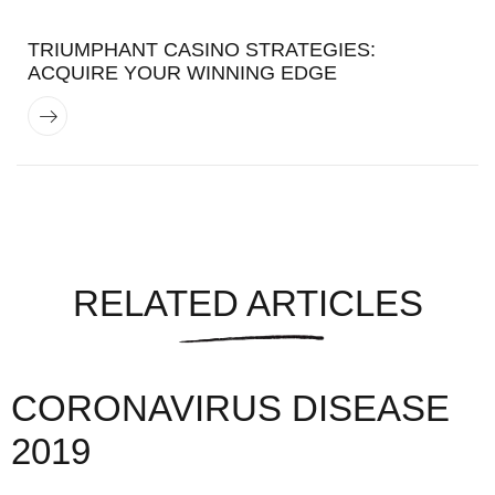
TRIUMPHANT CASINO STRATEGIES:
ACQUIRE YOUR WINNING EDGE
RELATED ARTICLES
CORONAVIRUS DISEASE
2019