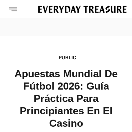
PUBLIC
Apuestas Mundial De
Fútbol 2026: Guía
Práctica Para
Principiantes En El
Casino