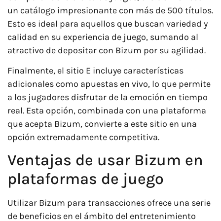
un catálogo impresionante con más de 500 títulos.
Esto es ideal para aquellos que buscan variedad y
calidad en su experiencia de juego, sumando al
atractivo de depositar con Bizum por su agilidad.
Finalmente, el sitio E incluye características
adicionales como apuestas en vivo, lo que permite
a los jugadores disfrutar de la emoción en tiempo
real. Esta opción, combinada con una plataforma
que acepta Bizum, convierte a este sitio en una
opción extremadamente competitiva.
Ventajas de usar Bizum en
plataformas de juego
Utilizar Bizum para transacciones ofrece una serie
de beneficios en el ámbito del entretenimiento