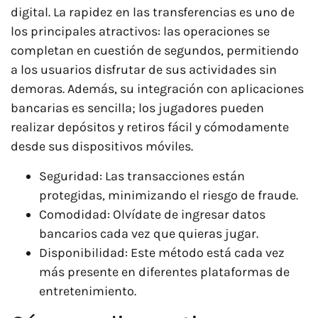
digital. La rapidez en las transferencias es uno de
los principales atractivos: las operaciones se
completan en cuestión de segundos, permitiendo
a los usuarios disfrutar de sus actividades sin
demoras. Además, su integración con aplicaciones
bancarias es sencilla; los jugadores pueden
realizar depósitos y retiros fácil y cómodamente
desde sus dispositivos móviles.
Seguridad: Las transacciones están
protegidas, minimizando el riesgo de fraude.
Comodidad: Olvídate de ingresar datos
bancarios cada vez que quieras jugar.
Disponibilidad: Este método está cada vez
más presente en diferentes plataformas de
entretenimiento.