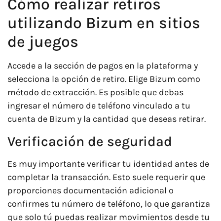
Cómo realizar retiros
utilizando Bizum en sitios
de juegos
Accede a la sección de pagos en la plataforma y
selecciona la opción de retiro. Elige Bizum como
método de extracción. Es posible que debas
ingresar el número de teléfono vinculado a tu
cuenta de Bizum y la cantidad que deseas retirar.
Verificación de seguridad
Es muy importante verificar tu identidad antes de
completar la transacción. Esto suele requerir que
proporciones documentación adicional o
confirmes tu número de teléfono, lo que garantiza
que solo tú puedas realizar movimientos desde tu