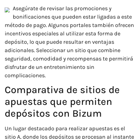
Asegúrate de revisar las promociones y
bonificaciones que pueden estar ligadas a este
método de pago. Algunos portales también ofrecen
incentivos especiales al utilizar esta forma de
depósito, lo que puede resultar en ventajas
adicionales. Seleccionar un sitio que combine
seguridad, comodidad y recompensas te permitirá
disfrutar de un entretenimiento sin
complicaciones.
Comparativa de sitios de
apuestas que permiten
depósitos con Bizum
Un lugar destacado para realizar apuestas es el
sitio A, donde los depósitos se procesan al instante