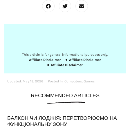
This article is for general informational purposes only.
Affiliate Disclaimer
Affiliate Disclaimer
Affiliate Disclaimer
Updated:
May 13, 2026
Posted In:
Computers, Games
RECOMMENDED ARTICLES
БАЛКОН ЧИ ЛОДЖІЯ: ПЕРЕТВОРЮЄМО НА
ФУНКЦІОНАЛЬНУ ЗОНУ