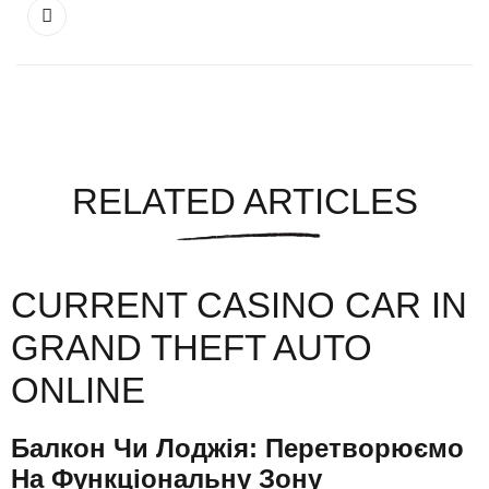
RELATED ARTICLES
CURRENT CASINO CAR IN
GRAND THEFT AUTO
ONLINE
Балкон Чи Лоджія: Перетворюємо
На Функціональну Зону