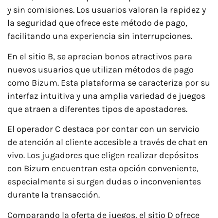
y sin comisiones. Los usuarios valoran la rapidez y
la seguridad que ofrece este método de pago,
facilitando una experiencia sin interrupciones.
En el sitio B, se aprecian bonos atractivos para
nuevos usuarios que utilizan métodos de pago
como Bizum. Esta plataforma se caracteriza por su
interfaz intuitiva y una amplia variedad de juegos
que atraen a diferentes tipos de apostadores.
El operador C destaca por contar con un servicio
de atención al cliente accesible a través de chat en
vivo. Los jugadores que eligen realizar depósitos
con Bizum encuentran esta opción conveniente,
especialmente si surgen dudas o inconvenientes
durante la transacción.
Comparando la oferta de juegos, el sitio D ofrece