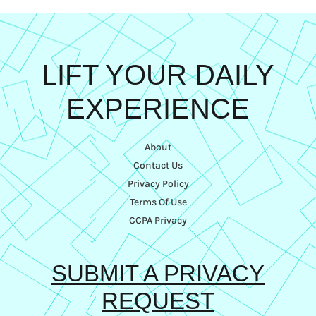
LIFT YOUR DAILY
EXPERIENCE
About
Contact Us
Privacy Policy
Terms Of Use
CCPA Privacy
SUBMIT A PRIVACY
REQUEST