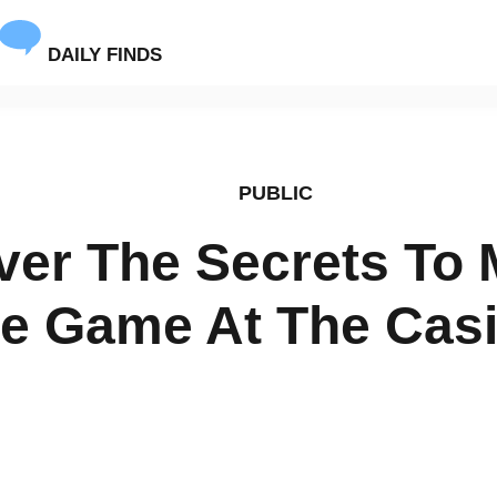
DAILY FINDS
PUBLIC
ver The Secrets To 
e Game At The Cas