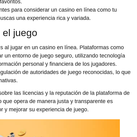
favoritos.
ntes para considerar un casino en línea como tu
buscas una experiencia rica y variada.
 el juego
s al jugar en un casino en línea. Plataformas como
 un entorno de juego seguro, utilizando tecnología
ormación personal y financiera de los jugadores.
egulación de autoridades de juego reconocidas, lo que
mativas.
obre las licencias y la reputación de la plataforma de
no que opera de manera justa y transparente es
or y mejorar su experiencia de juego.