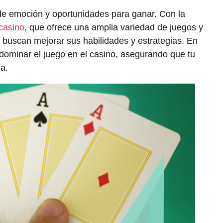
 de emoción y oportunidades para ganar. Con la
casino
, que ofrece una amplia variedad de juegos y
buscan mejorar sus habilidades y estrategias. En
 dominar el juego en el casino, asegurando que tu
a.