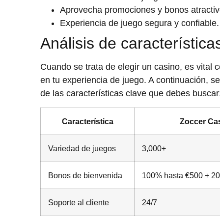
Aprovecha promociones y bonos atractiv
Experiencia de juego segura y confiable.
Análisis de característica
Cuando se trata de elegir un casino, es vital c
en tu experiencia de juego. A continuación, s
de las características clave que debes buscar
Característica
Zoccer Ca
Variedad de juegos
3,000+
Bonos de bienvenida
100% hasta €500 + 200
Soporte al cliente
24/7