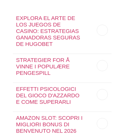
EXPLORA EL ARTE DE
LOS JUEGOS DE
CASINO: ESTRATEGIAS
GANADORAS SEGURAS
DE HUGOBET
STRATEGIER FOR Å
VINNE I POPULÆRE
PENGESPILL
EFFETTI PSICOLOGICI
DEL GIOCO D'AZZARDO
E COME SUPERARLI
AMAZON SLOT: SCOPRI I
MIGLIORI BONUS DI
BENVENUTO NEL 2026