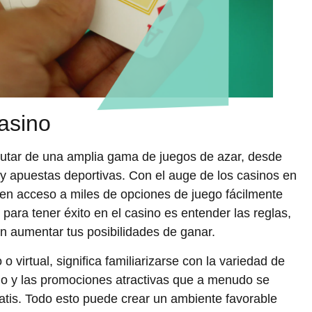
asino
rutar de una amplia gama de juegos de azar, desde
y apuestas deportivas. Con el auge de los casinos en
nen acceso a miles de opciones de juego fácilmente
ara tener éxito en el casino es entender las reglas,
n aumentar tus posibilidades de ganar.
o virtual, significa familiarizarse con la variedad de
do y las promociones atractivas que a menudo se
atis. Todo esto puede crear un ambiente favorable