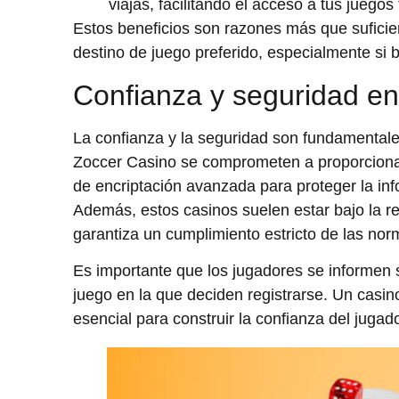
viajas, facilitando el acceso a tus juegos 
Estos beneficios son razones más que suficie
destino de juego preferido, especialmente si 
Confianza y seguridad en
La confianza y la seguridad son fundamentale
Zoccer Casino se comprometen a proporcionar
de encriptación avanzada para proteger la inf
Además, estos casinos suelen estar bajo la r
garantiza un cumplimiento estricto de las nor
Es importante que los jugadores se informen s
juego en la que deciden registrarse. Un casi
esencial para construir la confianza del jugad