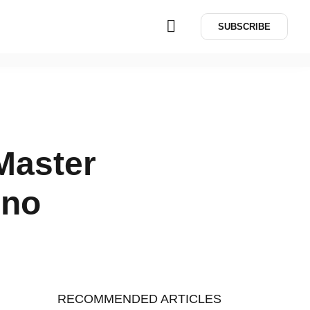
SUBSCRIBE
Master
ino
RECOMMENDED ARTICLES