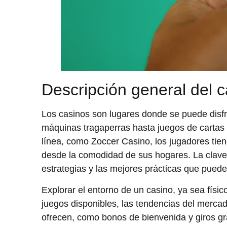
Descripción general del c
Los casinos son lugares donde se puede disf
máquinas tragaperras hasta juegos de cartas 
línea, como Zoccer Casino, los jugadores tie
desde la comodidad de sus hogares. La clave p
estrategias y las mejores prácticas que puede
Explorar el entorno de un casino, ya sea físico 
juegos disponibles, las tendencias del merca
ofrecen, como bonos de bienvenida y giros gr