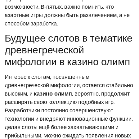
возможности. В-пятых, важно помнить, что
азартные игры должны быть развлечением, а не
способом заработка.
Будущее слотов в тематике
древнегреческой
мифологии в казино олимп
Интерес к слотам, посвященным
древнегреческой мифологии, остается стабильно
высоким, и
казино олимп
, вероятно, продолжит
расширять свою коллекцию подобных игр.
Разработчики постоянно совершенствуют
технологии и внедряют инновационные функции,
делая слоты ещё более захватывающими и
прибыльными. Можно ожидать появления новых