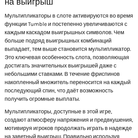
на выигрыш
Мультипликаторы в слоте активируются во время
функции Tumble и постепенно увеличиваются с
каждым каскадом выигрышных символов. Чем
больше подряд выигрышных комбинаций
выпадает, тем выше становится мультипликатор.
Это ключевая особенность слота, позволяющая
достигать значительных выигрышей даже с
небольшими ставками. В течение фриспинов
накопленный множитель переносится на каждый
последующий спин, что даёт возможность
получить огромные выплаты.
Мультипликаторы, доступные в этой игре,
создают атмосферу напряжения и предвкушения,
мотивируя игроков продолжать играть в надежде
на заветный выигрыш. Правильно используя