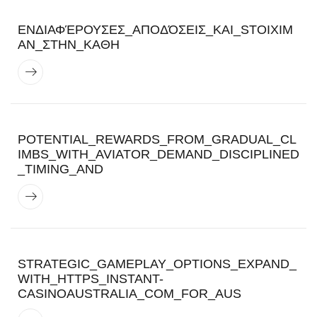
ΕΝΔΙΑΦΈΡΟΥΣΕΣ_ΑΠΟΔΌΣΕΙΣ_ΚΑΙ_STOIXIM
AN_ΣΤΗΝ_ΚΑΘΗ
POTENTIAL_REWARDS_FROM_GRADUAL_CL
IMBS_WITH_AVIATOR_DEMAND_DISCIPLINED
_TIMING_AND
STRATEGIC_GAMEPLAY_OPTIONS_EXPAND_
WITH_HTTPS_INSTANT-
CASINOAUSTRALIA_COM_FOR_AUS