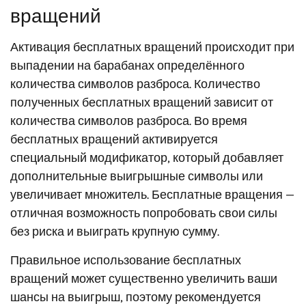
вращений
Активация бесплатных вращений происходит при
выпадении на барабанах определённого
количества символов разброса. Количество
полученных бесплатных вращений зависит от
количества символов разброса. Во время
бесплатных вращений активируется
специальный модификатор, который добавляет
дополнительные выигрышные символы или
увеличивает множитель. Бесплатные вращения —
отличная возможность попробовать свои силы
без риска и выиграть крупную сумму.
Правильное использование бесплатных
вращений может существенно увеличить ваши
шансы на выигрыш, поэтому рекомендуется