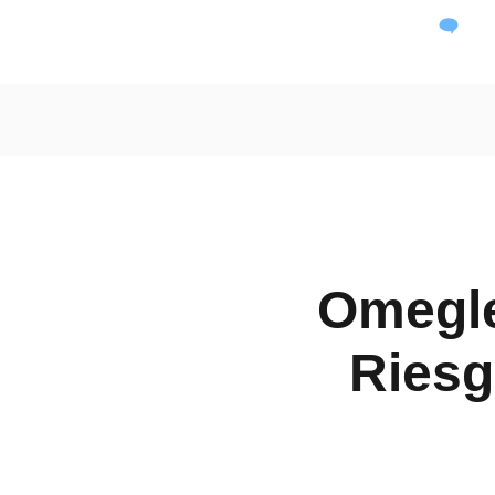
Dai
Omegle
Riesg