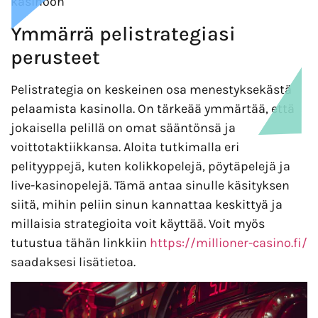
kasinoon
Ymmärrä pelistrategiasi
perusteet
Pelistrategia on keskeinen osa menestyksekästä
pelaamista kasinolla. On tärkeää ymmärtää, että
jokaisella pelillä on omat sääntönsä ja
voittotaktiikkansa. Aloita tutkimalla eri
pelityyppejä, kuten kolikkopelejä, pöytäpelejä ja
live-kasinopelejä. Tämä antaa sinulle käsityksen
siitä, mihin peliin sinun kannattaa keskittyä ja
millaisia strategioita voit käyttää. Voit myös
tutustua tähän linkkiin
https://millioner-casino.fi/
saadaksesi lisätietoa.