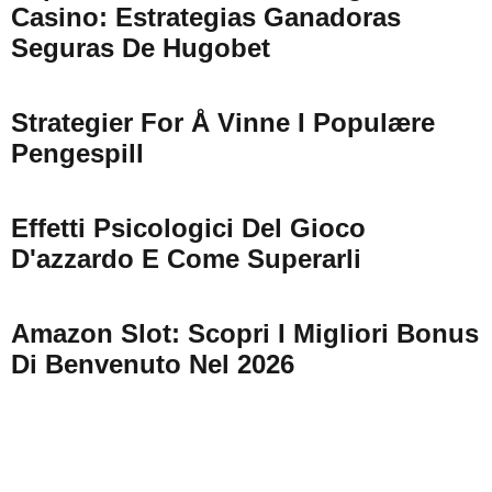
Casino: Estrategias Ganadoras
Seguras De Hugobet
Strategier For Å Vinne I Populære
Pengespill
Effetti Psicologici Del Gioco
D'azzardo E Come Superarli
Amazon Slot: Scopri I Migliori Bonus
Di Benvenuto Nel 2026