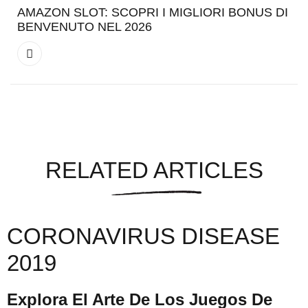
AMAZON SLOT: SCOPRI I MIGLIORI BONUS DI
BENVENUTO NEL 2026
RELATED ARTICLES
CORONAVIRUS DISEASE
2019
Explora El Arte De Los Juegos De