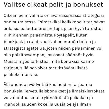
Valitse oikeat pelit ja bonukset
Oikean pelin valinta on avainasemassa strategiasi
onnistumisessa. Esimerkiksi kolikkopelit tarjoavat
erilaisia palautusprosentteja, ja on hyvä tutustua
niihin ennen pelaamista. Pöytäpelit, kuten
blackjack ja rulet, vaativat enemmän taitoa ja
strategista ajattelua, joten niiden pelaaminen voi
olla palkitsevampaa, jos osaat säännöt hyvin.
Muista myös tarkistaa, mitä bonuksia kasino
tarjoaa, sillä ne voivat merkittävästi lisätä
pelikokemustasi.
Älä unohda hyödyntää kasinoiden tarjoamia
bonuksia. Tervetuliaisbonukset ja ilmaiskierrokset
voivat antaa sinulle ylimääräistä peliaikaa ja
mahdollisuuden kokeilla uusia pelejä ilman