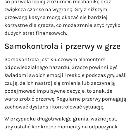
co pozwala lepiej zrozumieć mechanikę oraz
zwiększa szanse na wygraną. Gry z niższym
przewagą kasyna mogą okazać się bardziej
korzystne dla gracza, co może zmniejszyć ryzyko
dużych strat finansowych.
Samokontrola i przerwy w grze
Samokontrola jest kluczowym elementem
odpowiedzialnego hazardu. Gracze powinni być
świadomi swoich emocji i reakcje podczas gry. Jeśli
czują, że ich nastrój się zmienia lub zaczynają
podejmować impulsywne decyzje, to znak, że
warto zrobić przerwę. Regularne przerwy pomagają
zachować dystans i kontrolować sytuację.
W przypadku długotrwałego grania, ważne jest,
aby ustalić konkretne momenty na odpoczynek.