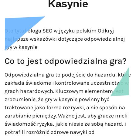
Kasynie
Oto tytuł bloga SEO w języku polskim Odkryj
najlepsze wskazówki dotyczące odpowiedzialnej
gry w kasynie
Co to jest odpowiedzialna gra?
Odpowiedzialna gra to podejście do hazardu, które
zakłada świadome i kontrolowane uczestnictwo w
grach hazardowych. Kluczowym elementem jest
zrozumienie, że gry w kasynie powinny być
traktowane jako forma rozrywki, a nie sposób na
zarabianie pieniędzy. Ważne jest, aby gracze mieli
świadomość ryzyka, jakie niesie ze sobą hazard, i
potrafili rozróżnić zdrowe nawyki od