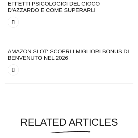
EFFETTI PSICOLOGICI DEL GIOCO
D'AZZARDO E COME SUPERARLI
AMAZON SLOT: SCOPRI I MIGLIORI BONUS DI
BENVENUTO NEL 2026
RELATED ARTICLES