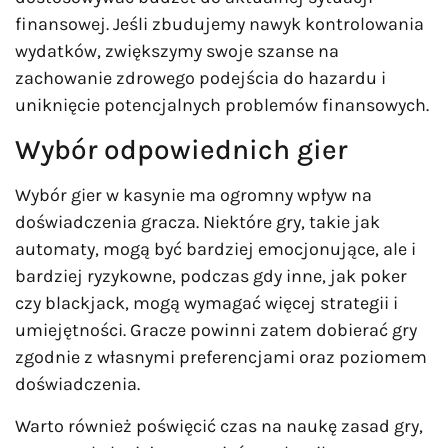
finansowej. Jeśli zbudujemy nawyk kontrolowania
wydatków, zwiększymy swoje szanse na
zachowanie zdrowego podejścia do hazardu i
uniknięcie potencjalnych problemów finansowych.
Wybór odpowiednich gier
Wybór gier w kasynie ma ogromny wpływ na
doświadczenia gracza. Niektóre gry, takie jak
automaty, mogą być bardziej emocjonujące, ale i
bardziej ryzykowne, podczas gdy inne, jak poker
czy blackjack, mogą wymagać więcej strategii i
umiejętności. Gracze powinni zatem dobierać gry
zgodnie z własnymi preferencjami oraz poziomem
doświadczenia.
Warto również poświęcić czas na naukę zasad gry,