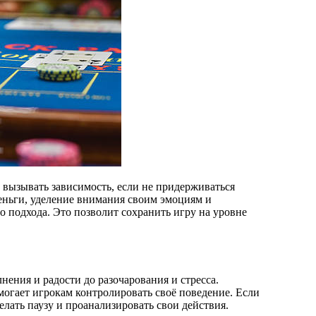
 вызывать зависимость, если не придерживаться
еньги, уделение внимания своим эмоциям и
 подхода. Это позволит сохранить игру на уровне
ения и радости до разочарования и стресса.
огает игрокам контролировать своё поведение. Если
елать паузу и проанализировать свои действия.