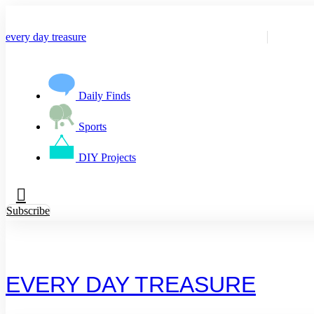
Skip
to
content
every day treasure
Daily Finds
Sports
DIY Projects
Subscribe
EVERY DAY TREASURE