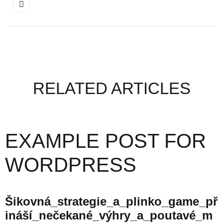
RELATED ARTICLES
EXAMPLE POST FOR
WORDPRESS
Šikovná_strategie_a_plinko_game_př
Ináší_nečekané_výhry_a_poutavé_m