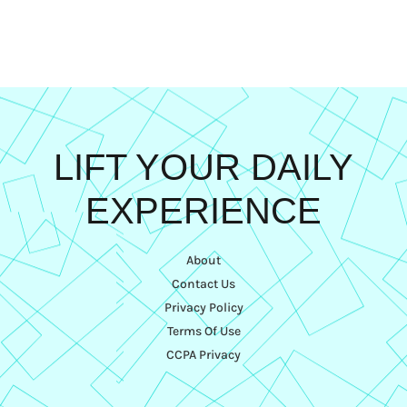
LIFT YOUR DAILY
EXPERIENCE
About
Contact Us
Privacy Policy
Terms Of Use
CCPA Privacy