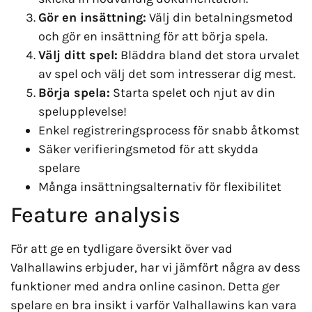
Gör en insättning:
Välj din betalningsmetod
och gör en insättning för att börja spela.
Välj ditt spel:
Bläddra bland det stora urvalet
av spel och välj det som intresserar dig mest.
Börja spela:
Starta spelet och njut av din
spelupplevelse!
Enkel registreringsprocess för snabb åtkomst
Säker verifieringsmetod för att skydda
spelare
Många insättningsalternativ för flexibilitet
Feature analysis
För att ge en tydligare översikt över vad
Valhallawins erbjuder, har vi jämfört några av dess
funktioner med andra online casinon. Detta ger
spelare en bra insikt i varför Valhallawins kan vara