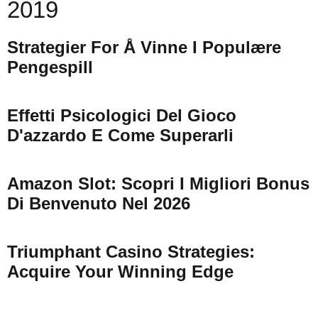
2019
Strategier For Å Vinne I Populære
Pengespill
Effetti Psicologici Del Gioco
D'azzardo E Come Superarli
Amazon Slot: Scopri I Migliori Bonus
Di Benvenuto Nel 2026
Triumphant Casino Strategies:
Acquire Your Winning Edge