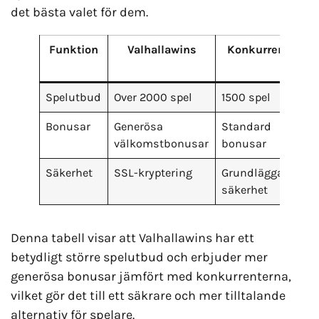
det bästa valet för dem.
Funktion
Valhallawins
Konkurrent A
Spelutbud
Over 2000 spel
1500 spel
Bonusar
Generösa
Standard
välkomstbonusar
bonusar
Säkerhet
SSL-kryptering
Grundläggande
säkerhet
Denna tabell visar att Valhallawins har ett
betydligt större spelutbud och erbjuder mer
generösa bonusar jämfört med konkurrenterna,
vilket gör det till ett säkrare och mer tilltalande
alternativ för spelare.