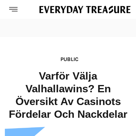
PUBLIC
Varför Välja
Valhallawins? En
Översikt Av Casinots
Fördelar Och Nackdelar