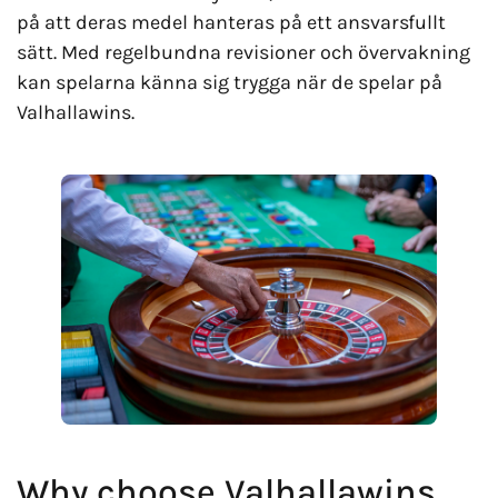
på att deras medel hanteras på ett ansvarsfullt
sätt. Med regelbundna revisioner och övervakning
kan spelarna känna sig trygga när de spelar på
Valhallawins.
Why choose Valhallawins