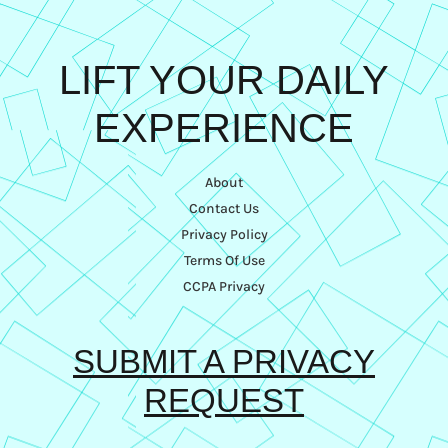
LIFT YOUR DAILY
EXPERIENCE
About
Contact Us
Privacy Policy
Terms Of Use
CCPA Privacy
SUBMIT A PRIVACY
REQUEST