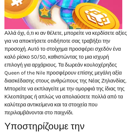
Αλλά όχι, ό,τι κι αν θέλετε, μπορείτε να κερδίσετε αξίες
για να αποκτήσετε οτιδήποτε σας τραβήξει την
προσοχή. Αυτό το στοίχημα προσφέρει σχεδόν ένα
καλό ρίσκο 50/50, καθιστώντας το μια ισχυρή
επιλογή για αρχάριους. Τα δωρεάν κουλοχέρηδες
Queen of the Nile προσφέρουν επίσης μεγάλη αξία
διασκέδασης στους ανθρώπους της Νέας Ζηλανδίας.
Μπορείτε να εκπλαγείτε με την ομορφιά της ίδιας της
Κλεοπάτρας ή απλώς να απολαύσετε πολλά από τα
καλύτερα αντικείμενα και τα στοιχεία που
περιλαμβάνονται στο παιχνίδι.
Υποστηρίζουμε την