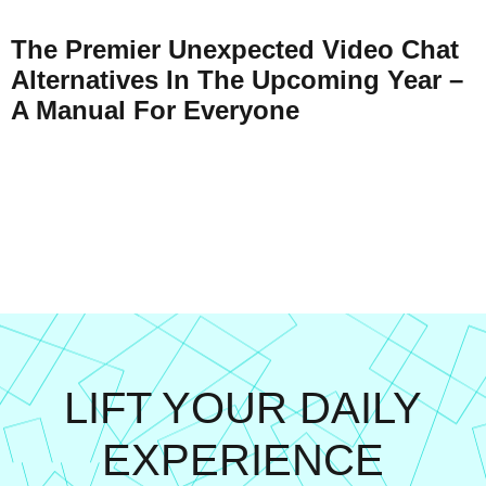
The Premier Unexpected Video Chat
Alternatives In The Upcoming Year –
A Manual For Everyone
LIFT YOUR DAILY
EXPERIENCE