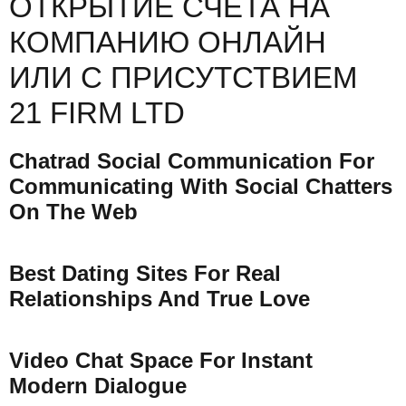
ОТКРЫТИЕ СЧЕТА НА
КОМПАНИЮ ОНЛАЙН
ИЛИ С ПРИСУТСТВИЕМ
21 FIRM LTD
Chatrad Social Communication For
Communicating With Social Chatters
On The Web
Best Dating Sites For Real
Relationships And True Love
Video Chat Space For Instant
Modern Dialogue