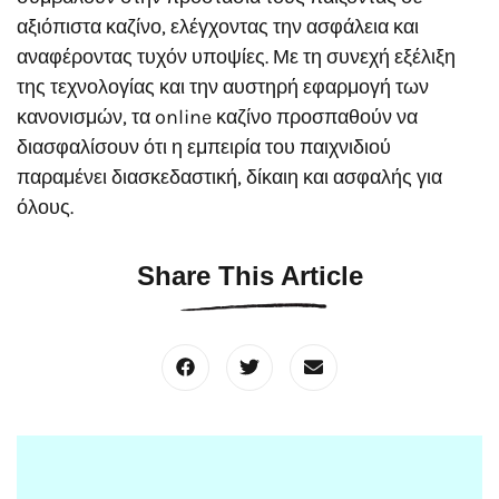
αξιόπιστα καζίνο, ελέγχοντας την ασφάλεια και
αναφέροντας τυχόν υποψίες. Με τη συνεχή εξέλιξη
της τεχνολογίας και την αυστηρή εφαρμογή των
κανονισμών, τα online καζίνο προσπαθούν να
διασφαλίσουν ότι η εμπειρία του παιχνιδιού
παραμένει διασκεδαστική, δίκαιη και ασφαλής για
όλους.
Share This Article