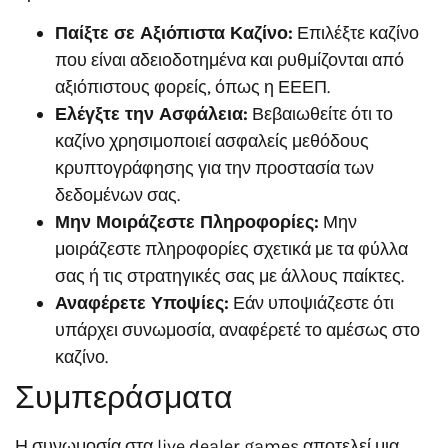
Παίξτε σε Αξιόπιστα Καζίνο:
Επιλέξτε καζίνο
που είναι αδειοδοτημένα και ρυθμίζονται από
αξιόπιστους φορείς, όπως η ΕΕΕΠ.
Ελέγξτε την Ασφάλεια:
Βεβαιωθείτε ότι το
καζίνο χρησιμοποιεί ασφαλείς μεθόδους
κρυπτογράφησης για την προστασία των
δεδομένων σας.
Μην Μοιράζεστε Πληροφορίες:
Μην
μοιράζεστε πληροφορίες σχετικά με τα φύλλα
σας ή τις στρατηγικές σας με άλλους παίκτες.
Αναφέρετε Υποψίες:
Εάν υποψιάζεστε ότι
υπάρχει συνωμοσία, αναφέρετέ το αμέσως στο
καζίνο.
Συμπεράσματα
Η συνωμοσία στα live dealer games αποτελεί μια