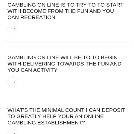
GAMBLING ON LINE IS TO TRY TO TO START
WITH BECOME FROM THE FUN AND YOU
CAN RECREATION
GAMBLING ON LINE WILL BE TO TO BEGIN
WITH DELIVERING TOWARDS THE FUN AND
YOU CAN ACTIVITY
WHAT’S THE MINIMAL COUNT I CAN DEPOSIT
TO GREATLY HELP YOUR AN ONLINE
GAMBLING ESTABLISHMENT?