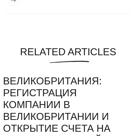
RELATED ARTICLES
ВЕЛИКОБРИТАНИЯ:
РЕГИСТРАЦИЯ
КОМПАНИИ В
ВЕЛИКОБРИТАНИИ И
ОТКРЫТИЕ СЧЕТА НА