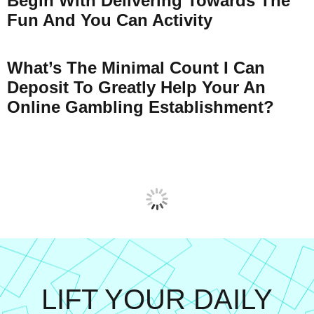
Begin With Delivering Towards The
Fun And You Can Activity
What’s The Minimal Count I Can
Deposit To Greatly Help Your An
Online Gambling Establishment?
LIFT YOUR DAILY