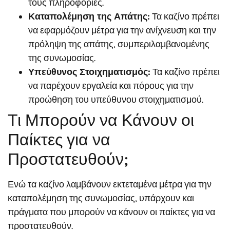
τους πληροφορίες.
Καταπολέμηση της Απάτης:
Τα καζίνο πρέπει
να εφαρμόζουν μέτρα για την ανίχνευση και την
πρόληψη της απάτης, συμπεριλαμβανομένης
της συνωμοσίας.
Υπεύθυνος Στοιχηματισμός:
Τα καζίνο πρέπει
να παρέχουν εργαλεία και πόρους για την
προώθηση του υπεύθυνου στοιχηματισμού.
Τι Μπορούν να Κάνουν οι
Παίκτες για να
Προστατευθούν;
Ενώ τα καζίνο λαμβάνουν εκτεταμένα μέτρα για την
καταπολέμηση της συνωμοσίας, υπάρχουν και
πράγματα που μπορούν να κάνουν οι παίκτες για να
προστατευθούν.