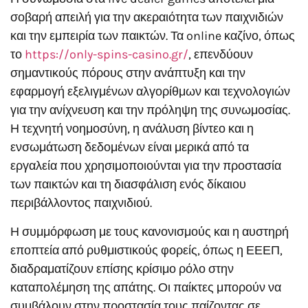
σοβαρή απειλή για την ακεραιότητα των παιχνιδιών
και την εμπειρία των παικτών. Τα online καζίνο, όπως
το
https://only-spins-casino.gr/
, επενδύουν
σημαντικούς πόρους στην ανάπτυξη και την
εφαρμογή εξελιγμένων αλγορίθμων και τεχνολογιών
για την ανίχνευση και την πρόληψη της συνωμοσίας.
Η τεχνητή νοημοσύνη, η ανάλυση βίντεο και η
ενσωμάτωση δεδομένων είναι μερικά από τα
εργαλεία που χρησιμοποιούνται για την προστασία
των παικτών και τη διασφάλιση ενός δίκαιου
περιβάλλοντος παιχνιδιού.
Η συμμόρφωση με τους κανονισμούς και η αυστηρή
εποπτεία από ρυθμιστικούς φορείς, όπως η ΕΕΕΠ,
διαδραματίζουν επίσης κρίσιμο ρόλο στην
καταπολέμηση της απάτης. Οι παίκτες μπορούν να
συμβάλουν στην προστασία τους παίζοντας σε