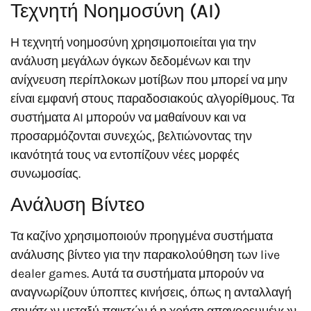
Τεχνητή Νοημοσύνη (AI)
Η τεχνητή νοημοσύνη χρησιμοποιείται για την
ανάλυση μεγάλων όγκων δεδομένων και την
ανίχνευση περίπλοκων μοτίβων που μπορεί να μην
είναι εμφανή στους παραδοσιακούς αλγορίθμους. Τα
συστήματα AI μπορούν να μαθαίνουν και να
προσαρμόζονται συνεχώς, βελτιώνοντας την
ικανότητά τους να εντοπίζουν νέες μορφές
συνωμοσίας.
Ανάλυση Βίντεο
Τα καζίνο χρησιμοποιούν προηγμένα συστήματα
ανάλυσης βίντεο για την παρακολούθηση των live
dealer games. Αυτά τα συστήματα μπορούν να
αναγνωρίζουν ύποπτες κινήσεις, όπως η ανταλλαγή