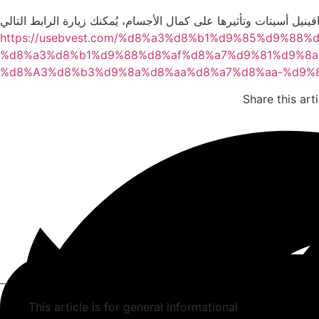
https://usebvest.com/%d8%a3%d8%b1%d9%85%d9%8
%d8%a3%d8%b1%d9%88%d8%af%d8%a7%d9%81%d9%8
%d8%A3%d8%b3%d9%8a%d8%aa%d8%a7%d8%aa-%d9%
Share this arti
This article is for general informational