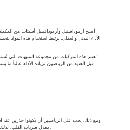
أصبح أرمودافينيل وأرمودافينيل أسيتات من المكملا
الأداء البدني والعقلي. يرتبط استخدام هذه المواد بت
تعتبر هذه المركبات من مجموعة المنبهات التي تُست
قبل العديد من الرياضيين لزيادة الأداء. غالباً ما
ومع ذلك، يجب على الرياضيين أن يكونوا حذرين عند استخد
معدل ضربات القلب. لذلك، من المهم استشارة مختص قبل البدء في استخدام أي من المكملات.