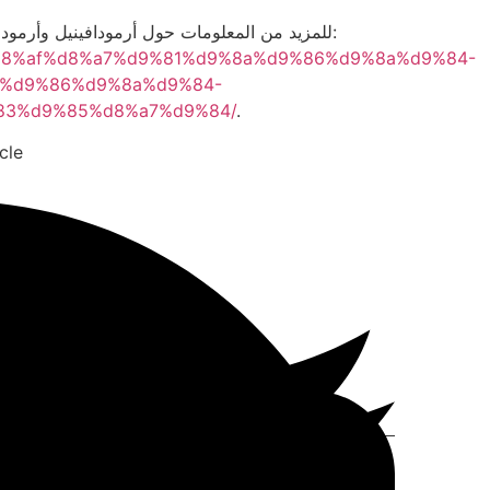
للمزيد من المعلومات حول أرمودافينيل وأرمودافينيل أسيتات وتأثيرها على كمال الأجسام، يُمكنك زيارة الرابط التالي:
8%d8%af%d8%a7%d9%81%d9%8a%d9%86%d9%8a%d9%84-
a%d9%86%d9%8a%d9%84-
83%d9%85%d8%a7%d9%84/
.
cle