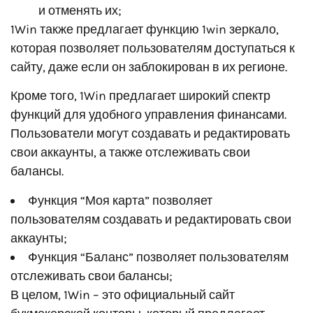
и отменять их;
1Win также предлагает функцию 1win зеркало,
которая позволяет пользователям доступаться к
сайту, даже если он заблокирован в их регионе.
Кроме того, 1Win предлагает широкий спектр
функций для удобного управления финансами.
Пользователи могут создавать и редактировать
свои аккаунты, а также отслеживать свои
балансы.
Функция “Моя карта” позволяет
пользователям создавать и редактировать свои
аккаунты;
Функция “Баланс” позволяет пользователям
отслеживать свои балансы;
В целом, 1Win – это официальный сайт