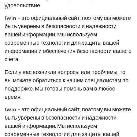
удовольствие.
1Win – это официальный сайт, поэтому вы можете
быть уверены в безопасности и надежности
вашей информации. Мы используем
современные технологии для защиты вашей
информации и обеспечения безопасности вашего
счета.
Если у вас возникли вопросы или проблемы, то
вы можете обратиться к нашим специалистам по
поддержке. Мы готовы помочь вам в любое
время.
1Win – это официальный сайт, поэтому вы можете
быть уверены в безопасности и надежности
вашей информации. Мы используем
современные технологии для защиты вашей