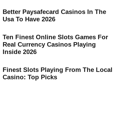
Better Paysafecard Casinos In The
Usa To Have 2026
Ten Finest Online Slots Games For
Real Currency Casinos Playing
Inside 2026
Finest Slots Playing From The Local
Casino: Top Picks