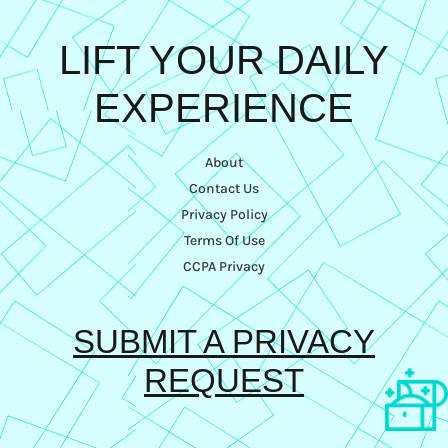
LIFT YOUR DAILY
EXPERIENCE
About
Contact Us
Privacy Policy
Terms Of Use
CCPA Privacy
SUBMIT A PRIVACY
REQUEST