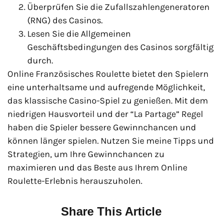
Überprüfen Sie die Zufallszahlengeneratoren
(RNG) des Casinos.
Lesen Sie die Allgemeinen
Geschäftsbedingungen des Casinos sorgfältig
durch.
Online Französisches Roulette bietet den Spielern
eine unterhaltsame und aufregende Möglichkeit,
das klassische Casino-Spiel zu genießen. Mit dem
niedrigen Hausvorteil und der “La Partage” Regel
haben die Spieler bessere Gewinnchancen und
können länger spielen. Nutzen Sie meine Tipps und
Strategien, um Ihre Gewinnchancen zu
maximieren und das Beste aus Ihrem Online
Roulette-Erlebnis herauszuholen.
Share This Article