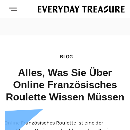
BLOG
Alles, Was Sie Über
Online Französisches
Roulette Wissen Müssen
Online Französisches Roulette ist eine der