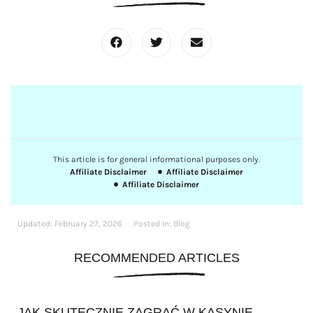
This article is for general informational purposes only.
Affiliate Disclaimer
Affiliate Disclaimer
Affiliate Disclaimer
Updated:
February 27, 2026
Posted In:
Blog
RECOMMENDED ARTICLES
JAK SKUTECZNIE ZAGRAĆ W KASYNIE