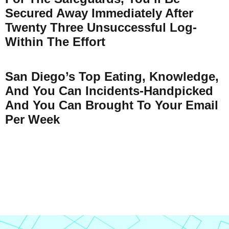
Secured Away Immediately After
Twenty Three Unsuccessful Log-
Within The Effort
San Diego’s Top Eating, Knowledge,
And You Can Incidents-Handpicked
And You Can Brought To Your Email
Per Week