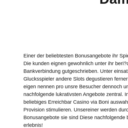
Einer der beliebtesten Bonusangebote ihr Spie
Die kunden eignen gewohnlich unter ihr beri?c
Bankverbindung gutgeschrieben. Unter einsat
Glucksspieler andere Slots degustieren ferner
eigen nennen pro unsre Besucher dennoch uns
nachfolgende lukrativsten Angebote zentral. In
beliebiges Erreichbar Casino via Boni auswah
Provision stimulieren. Unsereiner werden du
Bonusangebote sie sind Diese nachfolgende 
erlebnis!