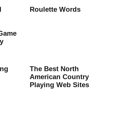
d
Roulette Words
 Game
y
ing
The Best North
American Country
Playing Web Sites