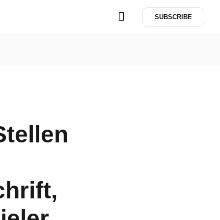
SUBSCRIBE
tellen
d
rift,
ieler