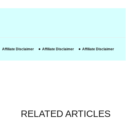
Affiliate Disclaimer
Affiliate Disclaimer
Affiliate Disclaimer
RELATED ARTICLES