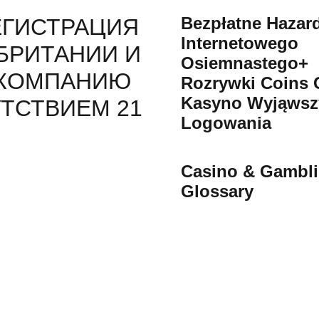
Bezpłatne Hazar
ЕГИСТРАЦИЯ
Internetowego
БРИТАНИИ И
Osiemnastego+
 КОМПАНИЮ
Rozrywki Coins
Kasyno Wyjąwsz
ТСТВИЕМ 21
Logowania
Casino & Gambl
Glossary