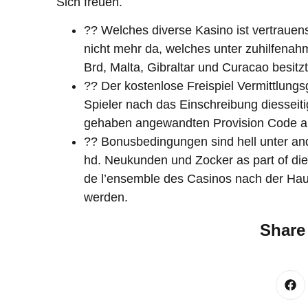
Sich freuen.
?? Welches diverse Kasino ist vertrauen
nicht mehr da, welches unter zuhilfenahm
Brd, Malta, Gibraltar und Curacao besitzt
?? Der kostenlose Freispiel Vermittlungs
Spieler nach das Einschreibung diessei
gehaben angewandten Provision Code an,
?? Bonusbedingungen sind hell unter an
hd. Neukunden und Zocker as part of di
de l’ensemble des Casinos nach der Haup
werden.
Share 