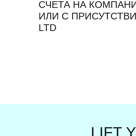
СЧЕТА НА КОМПАН
ИЛИ С ПРИСУТСТВИ
LTD
LIFT 