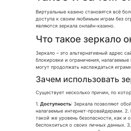
Виртуальные казино становятся всё бо
доступа к своим любимым играм без ог
являются зеркала онлайн-казино.
Что такое зеркало 
Зеркало – это альтернативный адрес са
блокировки и ограничения, налагаемые 
могут продолжать наслаждаться играми,
Зачем использовать з
Существует несколько причин, по кото
1.
Доступность
: Зеркала позволяют обо
налагаемые интернет-провайдерами. 2.
такой же уровень безопасности, как и о
беспокоиться о своих личных данных. 3