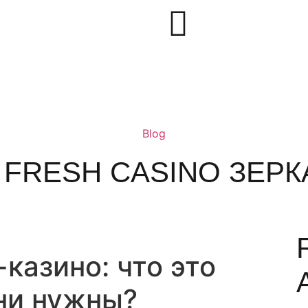
ly Finds
Blog
 FRESH CASINO ЗЕР
казино: что это
они нужны?