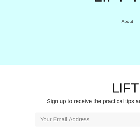
About
LIF
Sign up to receive the practical tips 