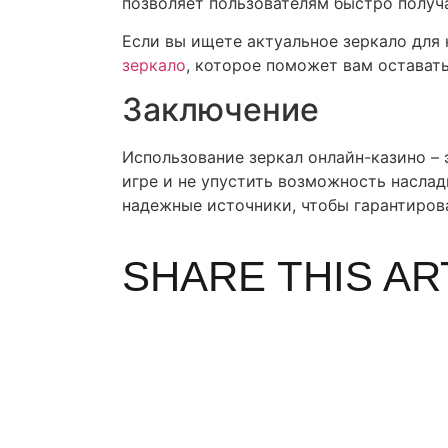
позволяет пользователям быстро получ
Если вы ищете актуальное зеркало для 
зеркало
, которое поможет вам оставать
Заключение
Использование зеркал онлайн-казино – 
игре и не упустить возможность наслад
надежные источники, чтобы гарантирова
SHARE THIS AR