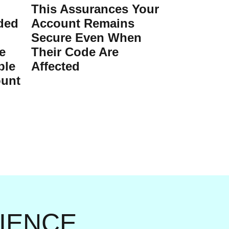
This Assurances Your
ded
Account Remains
Secure Even When
e
Their Code Are
ble
Affected
ount
RIENCE