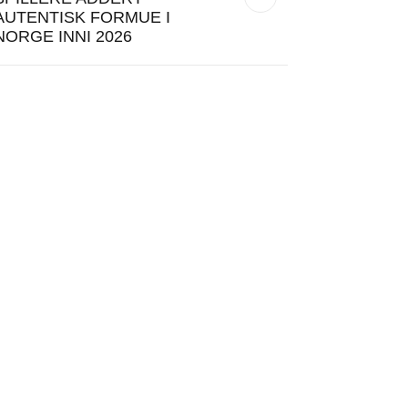
AUTENTISK FORMUE I
NORGE INNI 2026