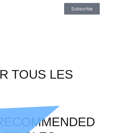
Subscribe
UR TOUS LES
RECOMMENDED