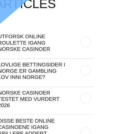
ARTICLES
UTFORSK ONLINE
ROULETTE IGANG
NORSKE CASINOER
LOVLIGE BETTINGSIDER I
NORGE ER GAMBLING
LOV INNI NORGE?
NORSKE CASINOER
TESTET MED VURDERT
2026
DISSE BESTE ONLINE
CASINOENE IGANG
SPILLERE ADDERT