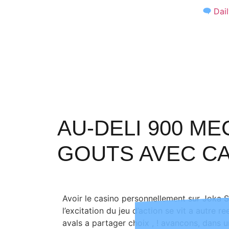
Dai
AU-DELI 900 M
GOUTS AVEC CA
Avoir le casino personnellement sur Joka Sa
l’excitation du jeu d’action se vit a autre r
avals a partager choix , ! avancons, dans u