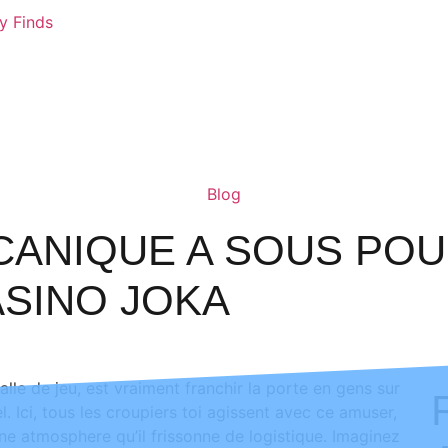
ly Finds
Blog
ECANIQUE A SOUS PO
SINO JOKA
lle de jeu, est vraiment franchir la porte en gens sur
eel. Ici, tous les croupiers toi agissent avec ce amuser,
ne atmosphere qu’il frissonne de logistique. Imaginez