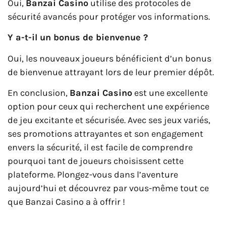
Oui,
Banzai Casino
utilise des protocoles de
sécurité avancés pour protéger vos informations.
Y a-t-il un bonus de bienvenue ?
Oui, les nouveaux joueurs bénéficient d’un bonus
de bienvenue attrayant lors de leur premier dépôt.
En conclusion,
Banzai Casino
est une excellente
option pour ceux qui recherchent une expérience
de jeu excitante et sécurisée. Avec ses jeux variés,
ses promotions attrayantes et son engagement
envers la sécurité, il est facile de comprendre
pourquoi tant de joueurs choisissent cette
plateforme. Plongez-vous dans l’aventure
aujourd’hui et découvrez par vous-même tout ce
que Banzai Casino a à offrir !