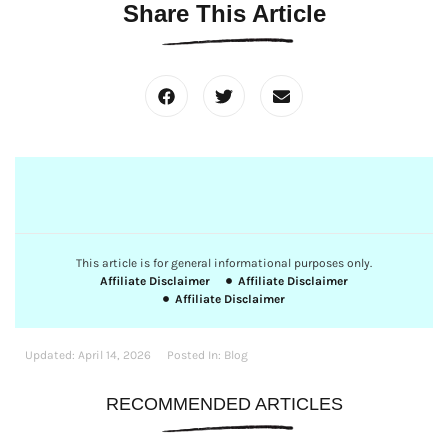
Share This Article
This article is for general informational purposes only.
Affiliate Disclaimer
Affiliate Disclaimer
Affiliate Disclaimer
Updated:
April 14, 2026
Posted In:
Blog
RECOMMENDED ARTICLES