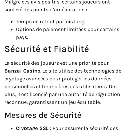
Malgré ces avis positifs, certains joueurs ont
soulevé des points d’amélioration :
Temps de retrait parfois long.
Options de paiement limitées pour certains
pays.
Sécurité et Fiabilité
La sécurité des joueurs est une priorité pour
Banzai Casino
. Le site utilise des technologies de
cryptage avancées pour protéger les données
personnelles et financières des utilisateurs. De
plus, il est licencié par une autorité de régulation
reconnue, garantissant un jeu équitable.
Mesures de Sécurité
Cryptage SSL :
Pour assurer la sécurité des