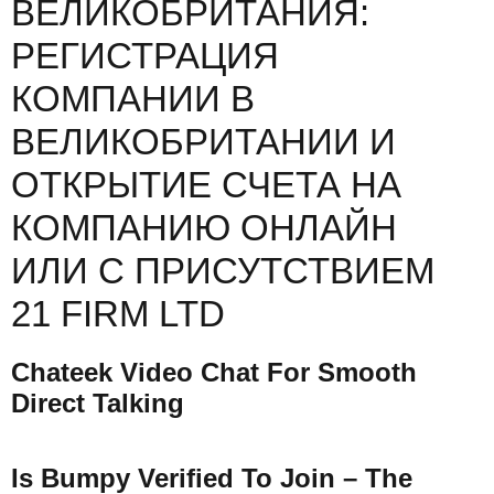
ВЕЛИКОБРИТАНИЯ:
РЕГИСТРАЦИЯ
КОМПАНИИ В
ВЕЛИКОБРИТАНИИ И
ОТКРЫТИЕ СЧЕТА НА
КОМПАНИЮ ОНЛАЙН
ИЛИ С ПРИСУТСТВИЕМ
21 FIRM LTD
Chateek Video Chat For Smooth
Direct Talking
Is Bumpy Verified To Join – The