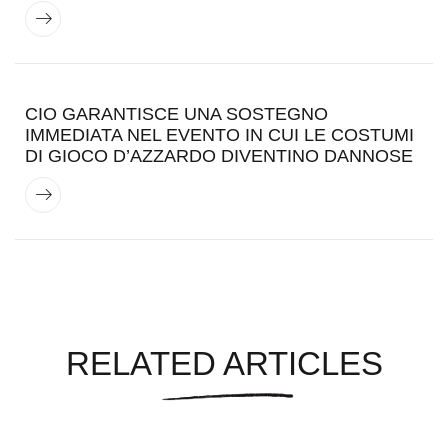
CIO GARANTISCE UNA SOSTEGNO
IMMEDIATA NEL EVENTO IN CUI LE COSTUMI
DI GIOCO D’AZZARDO DIVENTINO DANNOSE
RELATED ARTICLES