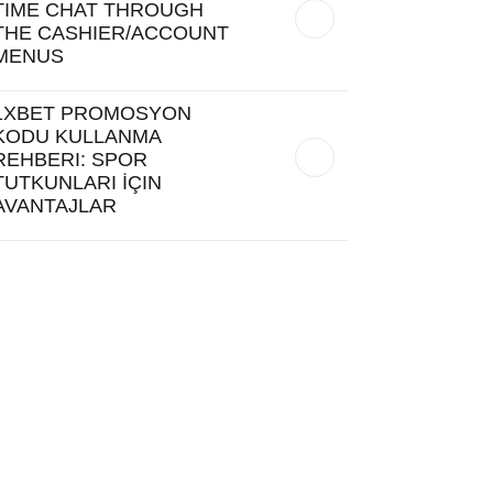
TIME CHAT THROUGH
THE CASHIER/ACCOUNT
MENUS
1XBET PROMOSYON
KODU KULLANMA
REHBERI: SPOR
TUTKUNLARI İÇIN
AVANTAJLAR