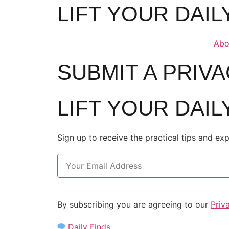
LIFT YOUR DAI
Abo
SUBMIT A PRIV
LIFT YOUR DAI
Sign up to receive the practical tips and ex
By subscribing you are agreeing to our
Priv
Daily Finds