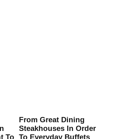
From Great Dining
n
Steakhouses In Order
t To
To Everyday Buffets