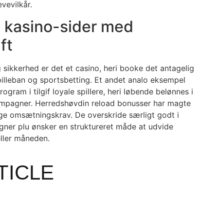
vevilkår.
e kasino-sider med
ft
ikkerhed er det et casino, heri booke det antagelig
 spilleban og sportsbetting. Et andet analo eksempel
ogram i tilgif loyale spillere, heri løbende belønnes i
kampagner. Herredshøvdin reload bonusser har magte
ge omsætningskrav. De overskride særligt godt i
agner plu ønsker en struktureret måde at udvide
eller måneden.
TICLE