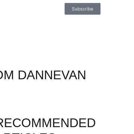
Subscribe
SOM DANNEVAN
RECOMMENDED