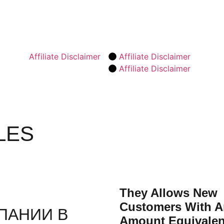
Affiliate Disclaimer
Affiliate Disclaimer
Affiliate Disclaimer
LES
They Allows New
Customers With A
ПАНИИ В
Amount Equivalen