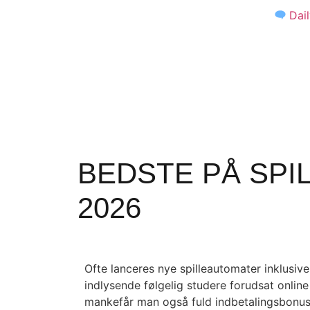
Dai
BEDSTE PÅ SP
2026
Ofte lanceres nye spilleautomater inklusiv
indlysende følgelig studere forudsat onlin
mankefår man også fuld indbetalingsbonus ti