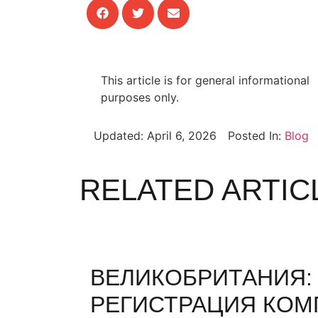
This article is for general informational
purposes only.
Updated:
April 6, 2026
Posted In:
Blog
RELATED ARTIC
ВЕЛИКОБРИТАНИЯ:
РЕГИСТРАЦИЯ КОМ