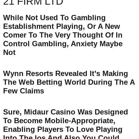
21 FIRM LTD
While Not Used To Gambling
Establishment Playing, Or A New
Comer To The Very Thought Of In
Control Gambling, Anxiety Maybe
Not
Wynn Resorts Revealed It’s Making
The Web Betting World During The A
Few Claims
Sure, Midaur Casino Was Designed
To Become Mobile-Appropriate,
Enabling Players To Love Playing
Into The Ios And Also You Could