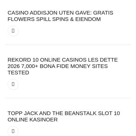
CASINO ADDISJON UTEN GAVE: GRATIS
FLOWERS SPILL SPINS & EIENDOM
REKORD 10 ONLINE CASINOS LES DETTE
2026 7,000+ BONA FIDE MONEY SITES
TESTED
TOPP JACK AND THE BEANSTALK SLOT 10
ONLINE KASINOER