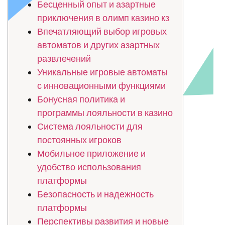
Бесценный опыт и азартные
приключения в олимп казино кз
Впечатляющий выбор игровых
автоматов и других азартных
развлечений
Уникальные игровые автоматы
с инновационными функциями
Бонусная политика и
программы лояльности в казино
Система лояльности для
постоянных игроков
Мобильное приложение и
удобство использования
платформы
Безопасность и надежность
платформы
Перспективы развития и новые