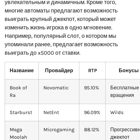
увлекательным и динамичным. Кроме того,
многие автоматы предлагают возможность
выиграть крупный джекпот, который может
изменить жизнь игрока в одно мгновение.
Например, популярный слот, о котором мы
упоминали ранее, предлагает возможность
выиграть до x5000 от ставки.
Название
Провайдер
RTP
Бонусы
Book of
Novomatic
95.10%
Бесплатные
Ra
вращения
Starburst
NetEnt
96.09%
Wilds
Mega
Microgaming
88.12%
Прогрессив
Moolah
джекпот