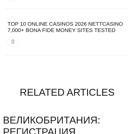
TOP 10 ONLINE CASINOS 2026 NETTCASINO
7,000+ BONA FIDE MONEY SITES TESTED
RELATED ARTICLES
ВЕЛИКОБРИТАНИЯ:
РЕГИСТРАЦИЯ