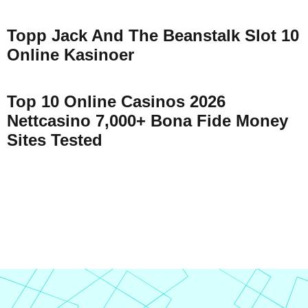
Topp Jack And The Beanstalk Slot 10
Online Kasinoer
Top 10 Online Casinos 2026
Nettcasino 7,000+ Bona Fide Money
Sites Tested