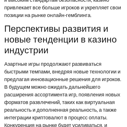
и высоким стандартам безопасности, казино
привлекает все больше игроков и укрепляет свои
позиции на рынке онлайн-гемблинга.
Перспективы развития и
новые тенденции в казино
индустрии
Азартные игры продолжают развиваться
быстрыми темпами, внедряя новые технологии и
предлагая инновационные решения для игроков.
В будущем можно ожидать дальнейшего
расширения ассортимента игр, появления новых
форматов развлечений, таких как виртуальная
реальность и дополненная реальность, а также
интеграции криптовалют в процесс оплаты.
Конкуренция на рынке будет усиливаться, и