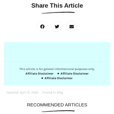
Share This Article
This article is for general informational purposes only.
Affiliate Disclaimer
Affiliate Disclaimer
Affiliate Disclaimer
Updated:
April 10, 2026
Posted In:
Blog
RECOMMENDED ARTICLES