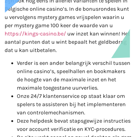
zijn ook nog eens in allerlei varianten te spelen in
Belgische online casino’s. In de bonusrondes kunt
u vervolgens mystery games vrijspelen waarin u
per mystery game 100 keer de waarde van u
https://kings-casino.be/
uw inzet kan winnen! Het
aantal punten dat u wint bepaalt het geldbedrag
dat u kan uitbetalen.
Verder is een ander belangrijk verschil tussen
online casino’s, speelhallen en bookmakers
de hoogte van de maximale inzet en het
maximale toegestane uurverlies.
Onze 24/7 klantenservice op staat klaar om
spelers te assisteren bij het implementeren
van controlemechanismen.
Deze helpdesk bevat stapsgewijze instructies
voor account verificatie en KYC-procedures.