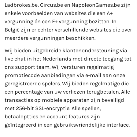
Ladbrokes.be, Circus.be en NapoleonGames.be zijn
enkele voorbeelden van websites die een A+
vergunning én een F+ vergunning bezitten. In
België zijn er echter verschillende websites die over
meerdere vergunningen beschikken.
Wij bieden uitgebreide klantenondersteuning via
live chat in het Nederlands met directe toegang tot
ons support team. Wij versturen regelmatig
promotiecode aanbiedingen via e-mail aan onze
geregistreerde spelers. Wij bieden regelmatige die
een percentage van uw verliezen terugbetalen. Alle
transacties op mobiele apparaten zijn beveiligd
met 256-bit SSL-encryptie. Alle spellen,
betaaloptties en account features zijn
geïntegreerd in een gebruiksvriendelijke interface.