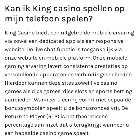
Kan ik King casino spellen op
mijn telefoon spelen?
King Casino biedt een uitgebreide mobiele ervaring
via zowel een dedicated app als een responsive
website. De live chat functie is toegankelijk via
onze website en mobiele platform. Onze mobiele
gaming ervaring levert consistente prestaties op
verschillende apparaten en verbindingssnelheden.
Hierdoor kunnen deze sites zowel live casino
games als dice games, dice slots en sports betting
aanbieden. Wanneer u een rij vormt met bepaalde
bonussymbolen speelt u de bonusrondes vrij. De
Return to Player (RTP) is het theoretische
percentage aan inzet dat u terugkrijgt wanneer u
een bepaalde casino game speelt.