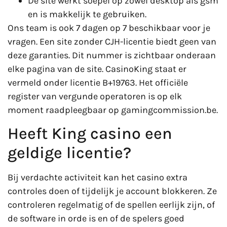
De site werkt soepel op zowel desktop als gsm
en is makkelijk te gebruiken.
Ons team is ook 7 dagen op 7 beschikbaar voor je
vragen. Een site zonder CJH-licentie biedt geen van
deze garanties. Dit nummer is zichtbaar onderaan
elke pagina van de site. CasinoKing staat er
vermeld onder licentie B+19763. Het officiële
register van vergunde operatoren is op elk
moment raadpleegbaar op gamingcommission.be.
Heeft King casino een
geldige licentie?
Bij verdachte activiteit kan het casino extra
controles doen of tijdelijk je account blokkeren. Ze
controleren regelmatig of de spellen eerlijk zijn, of
de software in orde is en of de spelers goed