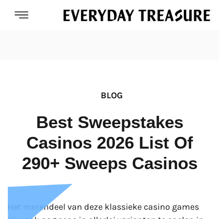
BLOG
Best Sweepstakes
Casinos 2026 List Of
290+ Sweeps Casinos
Het merendeel van deze klassieke casino games