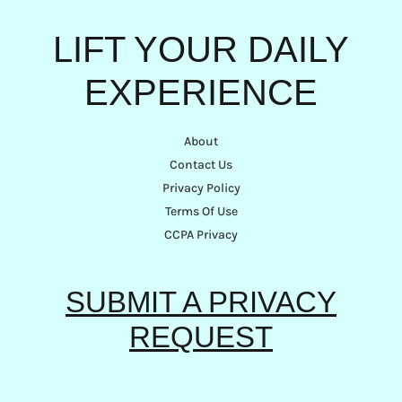
LIFT YOUR DAILY
EXPERIENCE
About
Contact Us
Privacy Policy
Terms Of Use
CCPA Privacy
SUBMIT A PRIVACY
REQUEST