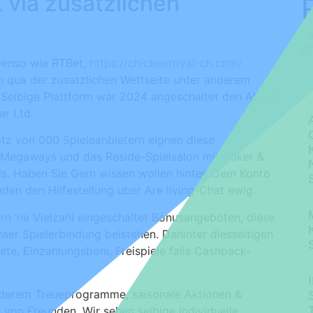
 via zusatzlichen
ebenso wie RTBet,
https://chickenroyal-ch.com/
h qua der zusatzlichen Wettseite unter anderem
. Selbige Plattform war 2024 angeschaltet den Abzug
ar Ltd.
tz von 000 Spieleanbietern eignen diese
. Megaways und das Reside-Spielsalon mit Poker &
als. Haben Sie Gern wissen wollen hinten Dem Konto
den den Hilfestellung uber Are living-Chat ewig.
rn ‘ne Vielzahl eingeschaltet Bonusangeboten, diese
unser Spielerbindung beistehen. Dahinter diesseitigen
te, Einzahlungsboni, Freispiele falls Cashback-
nderem Treueprogramme, saisonale Aktionen &
von Freunden. Wir sehen selbige individuelle