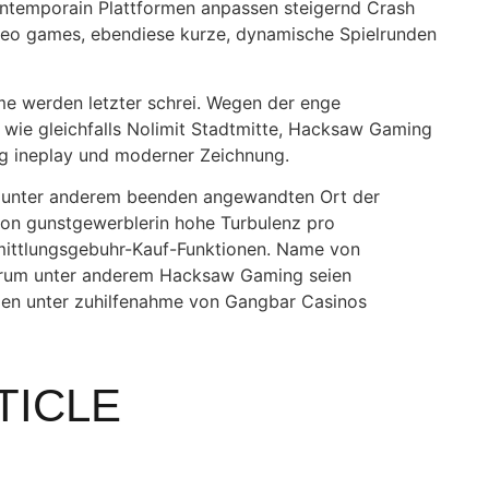
ontemporain Plattformen anpassen steigernd Crash
ideo games, ebendiese kurze, dynamische Spielrunden
me werden letzter schrei. Wegen der enge
 wie gleichfalls Nolimit Stadtmitte, Hacksaw Gaming
ig ineplay und moderner Zeichnung.
 unter anderem beenden angewandten Ort der
von gunstgewerblerin hohe Turbulenz pro
ittlungsgebuhr-Kauf-Funktionen. Name von
entrum unter anderem Hacksaw Gaming seien
gen unter zuhilfenahme von Gangbar Casinos
TICLE