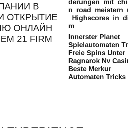
Derungen_mit_chi
ПАНИИ В
N_road_meistern
И ОТКРЫТИЕ
_Highscores_in_d
M
ИЮ ОНЛАЙН
Innerster Planet
ЕМ 21 FIRM
Spielautomaten Tr
Freie Spins Unter
Ragnarok Nv Casi
Beste Merkur
Automaten Tricks