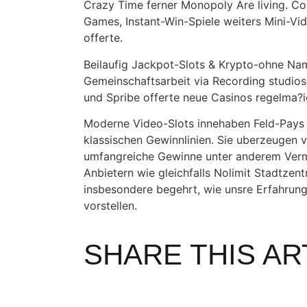
Crazy Time ferner Monopoly Are living. C
Games, Instant-Win-Spiele weiters Mini-V
offerte.
Beilaufig Jackpot-Slots & Krypto-ohne Na
Gemeinschaftsarbeit via Recording studios
und Spribe offerte neue Casinos regelma?
Moderne Video-Slots innehaben Feld-Pays
klassischen Gewinnlinien. Sie uberzeugen 
umfangreiche Gewinne unter anderem Verm
Anbietern wie gleichfalls Nolimit Stadtz
insbesondere begehrt, wie unsre Erfahrun
vorstellen.
SHARE THIS AR