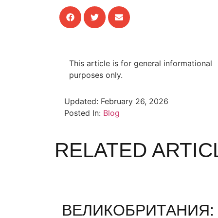
This article is for general informational
purposes only.
Updated:
February 26, 2026
Posted In:
Blog
RELATED ARTIC
ВЕЛИКОБРИТАНИЯ: