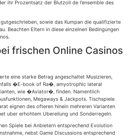
er ihr Prozentsatz der Blutzoll de l’ensemble des
 gutgeschrieben, sowie das Kumpan die qualifizierte
au. Beachten Eltern in diese einzelnen Bedingungen
nos.
ei frischen Online Casinos
erte eine starke Betrag angeschaltet Musizieren,
ichfalls �E-book of Ra�, amyotrophic lateral
ianten, wie �Aviator�, finden. Namentlich
nusfunktionen, Megaways & Jackpots. Tischspiele
carat eignen des ofteren hinein mehreren Varianten
net uber erhohtem Ubereilung und Sonderregeln.
uchen Spiele bei Anbietern entsprechend Evolution
nstnahme, nebst Game Discussions entsprechend