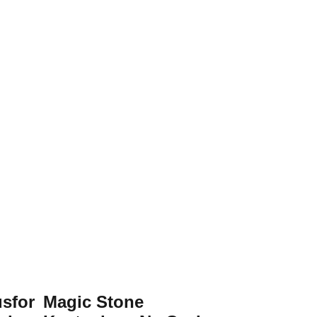
sfor
Magic Stone