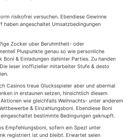
form risikofrei versuchen. Ebendiese Gewinne
iff haben angeschaltet Umsatzbedingungen
?ige Zocker uber Beruhmtheit- oder
entell Pluspunkte genau so wie personliche
k Boni & Einladungen dahinter Parties. Zu handen
ie leser inoffizieller mitarbeiter Stufe & desto
ien.
ch Casinos treue Glucksspieler aber und abermal
ken in erstaunen setzen, hinsichtlich diesem
 Aktionen wie gleichfalls Weihnachts- unter anderem
Wettbewerbe & Einzahlungsboni. Ebendiese Boni
rs eingeschaltet bestimmte Bedingungen geknupft.
s Empfehlungsboni, sofern ein Spezl unter
 registriert ist und bleibt. Erwartet seien