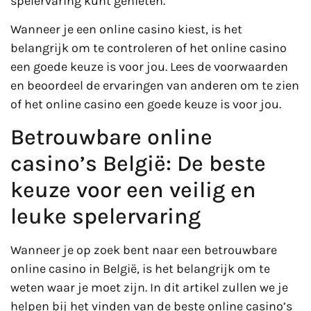
spelervaring kunt genieten.
Wanneer je een online casino kiest, is het
belangrijk om te controleren of het online casino
een goede keuze is voor jou. Lees de voorwaarden
en beoordeel de ervaringen van anderen om te zien
of het online casino een goede keuze is voor jou.
Betrouwbare online
casino’s België: De beste
keuze voor een veilig en
leuke spelervaring
Wanneer je op zoek bent naar een betrouwbare
online casino in België, is het belangrijk om te
weten waar je moet zijn. In dit artikel zullen we je
helpen bij het vinden van de beste online casino’s