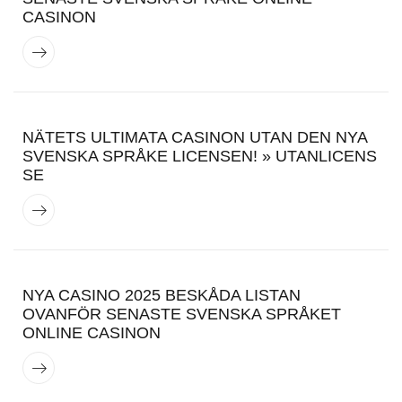
CASINON
NÄTETS ULTIMATA CASINON UTAN DEN NYA
SVENSKA SPRÅKE LICENSEN! » UTANLICENS
SE
NYA CASINO 2025 BESKÅDA LISTAN
OVANFÖR SENASTE SVENSKA SPRÅKET
ONLINE CASINON