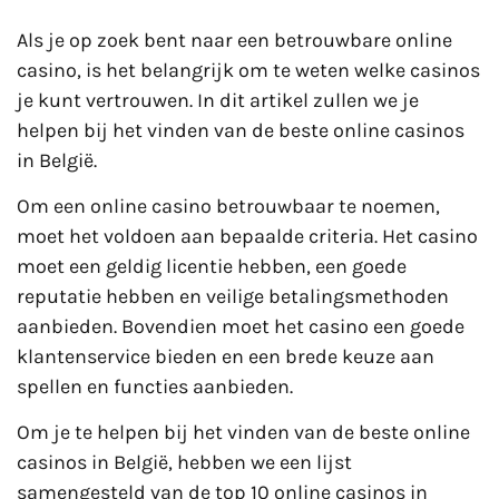
Als je op zoek bent naar een betrouwbare online
casino, is het belangrijk om te weten welke casinos
je kunt vertrouwen. In dit artikel zullen we je
helpen bij het vinden van de beste online casinos
in België.
Om een online casino betrouwbaar te noemen,
moet het voldoen aan bepaalde criteria. Het casino
moet een geldig licentie hebben, een goede
reputatie hebben en veilige betalingsmethoden
aanbieden. Bovendien moet het casino een goede
klantenservice bieden en een brede keuze aan
spellen en functies aanbieden.
Om je te helpen bij het vinden van de beste online
casinos in België, hebben we een lijst
samengesteld van de top 10 online casinos in