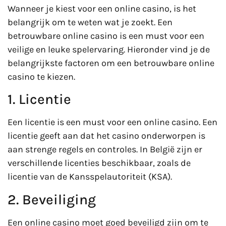
Wanneer je kiest voor een online casino, is het
belangrijk om te weten wat je zoekt. Een
betrouwbare online casino is een must voor een
veilige en leuke spelervaring. Hieronder vind je de
belangrijkste factoren om een betrouwbare online
casino te kiezen.
1. Licentie
Een licentie is een must voor een online casino. Een
licentie geeft aan dat het casino onderworpen is
aan strenge regels en controles. In België zijn er
verschillende licenties beschikbaar, zoals de
licentie van de Kansspelautoriteit (KSA).
2. Beveiliging
Een online casino moet goed beveiligd zijn om te