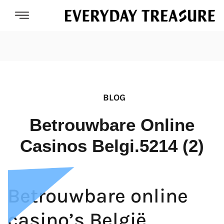
BLOG
Betrouwbare Online
Casinos Belgi.5214 (2)
Betrouwbare online
casino’s België