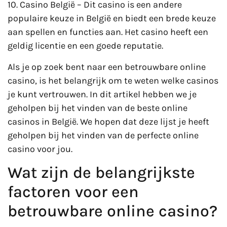
10. Casino België – Dit casino is een andere
populaire keuze in België en biedt een brede keuze
aan spellen en functies aan. Het casino heeft een
geldig licentie en een goede reputatie.
Als je op zoek bent naar een betrouwbare online
casino, is het belangrijk om te weten welke casinos
je kunt vertrouwen. In dit artikel hebben we je
geholpen bij het vinden van de beste online
casinos in België. We hopen dat deze lijst je heeft
geholpen bij het vinden van de perfecte online
casino voor jou.
Wat zijn de belangrijkste
factoren voor een
betrouwbare online casino?