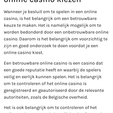
Wanneer je besluit om te spelen in een online
casino, is het belangrijk om een betrouwbare
keuze te maken. Het is namelijk mogelijk om te
worden bedonderd door een onbetrouwbare online
casino. Daarom is het belangrijk om voorzichtig te
zijn en goed onderzoek te doen voordat je een
online casino kiest.
Een betrouwbare online casino is een casino dat
een goede reputatie heeft en waarbij de spelers
veilig en eerlijk kunnen spelen. Het is belangrijk
om te controleren of het online casino is
geregistreerd en geautoriseerd door de relevante
autoriteiten, zoals de Belgische overheid.
Het is ook belangrijk om te controleren of het