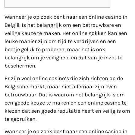
Wanneer je op zoek bent naar een online casino in
België, is het belangrijk om een betrouwbare en
veilige keuze te maken. Het online gokken kan een
leuke manier zijn om tijd te verdrijven en een
beetje geluk te proberen, maar het is ook
belangrijk om je veiligheid en dat van je inzet te
beschermen.
Er zijn veel online casino’s die zich richten op de
Belgische markt, maar niet allemaal zijn even
betrouwbaar. Dat is waarom het belangrijk is om
een goede keuze te maken en een online casino te
kiezen dat een goede reputatie heeft en veilig is om
te gebruiken.
Wanneer je op zoek bent naar een online casino in