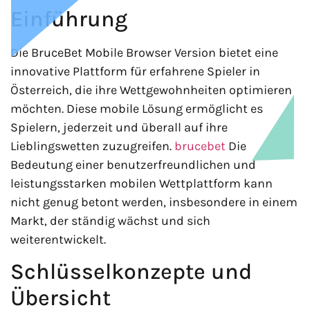
Einführung
Die BruceBet Mobile Browser Version bietet eine
innovative Plattform für erfahrene Spieler in
Österreich, die ihre Wettgewohnheiten optimieren
möchten. Diese mobile Lösung ermöglicht es
Spielern, jederzeit und überall auf ihre
Lieblingswetten zuzugreifen.
brucebet
Die
Bedeutung einer benutzerfreundlichen und
leistungsstarken mobilen Wettplattform kann
nicht genug betont werden, insbesondere in einem
Markt, der ständig wächst und sich
weiterentwickelt.
Schlüsselkonzepte und
Übersicht