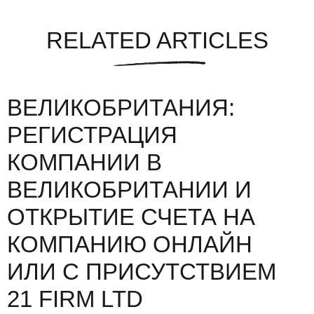
RELATED ARTICLES
ВЕЛИКОБРИТАНИЯ:
РЕГИСТРАЦИЯ
КОМПАНИИ В
ВЕЛИКОБРИТАНИИ И
ОТКРЫТИЕ СЧЕТА НА
КОМПАНИЮ ОНЛАЙН
ИЛИ С ПРИСУТСТВИЕМ
21 FIRM LTD