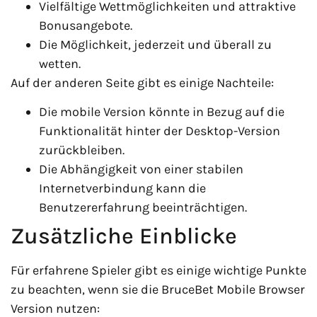
Vielfältige Wettmöglichkeiten und attraktive
Bonusangebote.
Die Möglichkeit, jederzeit und überall zu
wetten.
Auf der anderen Seite gibt es einige Nachteile:
Die mobile Version könnte in Bezug auf die
Funktionalität hinter der Desktop-Version
zurückbleiben.
Die Abhängigkeit von einer stabilen
Internetverbindung kann die
Benutzererfahrung beeinträchtigen.
Zusätzliche Einblicke
Für erfahrene Spieler gibt es einige wichtige Punkte
zu beachten, wenn sie die BruceBet Mobile Browser
Version nutzen: