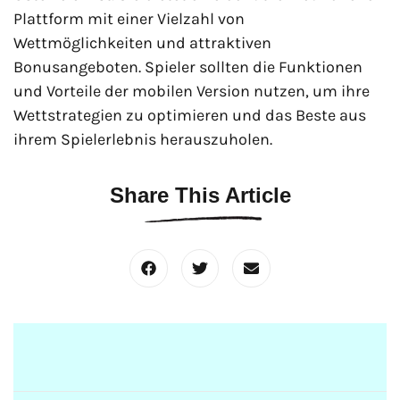
Plattform mit einer Vielzahl von
Wettmöglichkeiten und attraktiven
Bonusangeboten. Spieler sollten die Funktionen
und Vorteile der mobilen Version nutzen, um ihre
Wettstrategien zu optimieren und das Beste aus
ihrem Spielerlebnis herauszuholen.
Share This Article