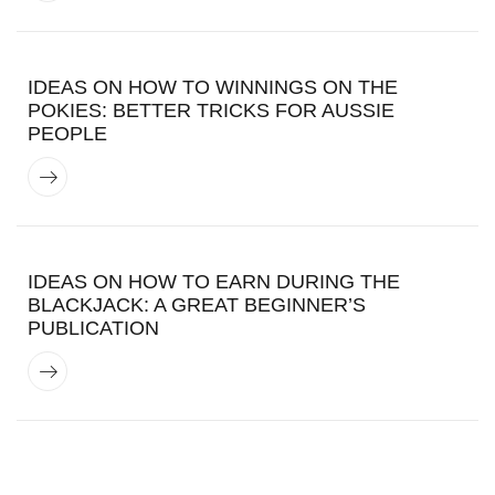
IDEAS ON HOW TO WINNINGS ON THE
POKIES: BETTER TRICKS FOR AUSSIE
PEOPLE
IDEAS ON HOW TO EARN DURING THE
BLACKJACK: A GREAT BEGINNER’S
PUBLICATION