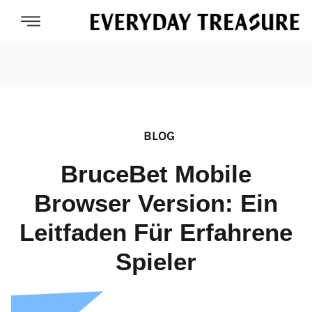
BLOG
BruceBet Mobile
Browser Version: Ein
Leitfaden Für Erfahrene
Spieler