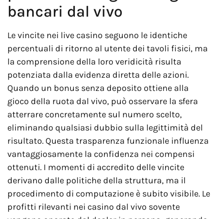
bancari dal vivo
Le vincite nei live casino seguono le identiche
percentuali di ritorno al utente dei tavoli fisici, ma
la comprensione della loro veridicità risulta
potenziata dalla evidenza diretta delle azioni.
Quando un bonus senza deposito ottiene alla
gioco della ruota dal vivo, può osservare la sfera
atterrare concretamente sul numero scelto,
eliminando qualsiasi dubbio sulla legittimità del
risultato. Questa trasparenza funzionale influenza
vantaggiosamente la confidenza nei compensi
ottenuti. I momenti di accredito delle vincite
derivano dalle politiche della struttura, ma il
procedimento di computazione è subito visibile. Le
profitti rilevanti nei casino dal vivo sovente