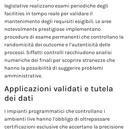
legislative realizzano esami periodiche degli
facilities in tempo reale per validare il
mantenimento degli requisiti esigibili. Le aree
notevolmente prestigiose implementano
procedure di esame permanenti che controllano la
randomicità dei outcome e l’autenticità delle
processi. Siffatti controlli racchiudono analisi
numeriche dei finali per scoprire stranezze che
hanno la possibilità di suggerire problemi
amministrative.
Applicazioni validati e tutela
dei dati
I impianti programmatici che controllano i
ambienti live hanno l’obbligo di oltrepassare
certificazioni esclusive che accertano la precisione