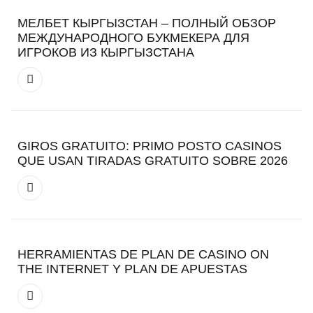
МЕЛБЕТ КЫРГЫЗСТАН – ПОЛНЫЙ ОБЗОР
МЕЖДУНАРОДНОГО БУКМЕКЕРА ДЛЯ
ИГРОКОВ ИЗ КЫРГЫЗСТАНА
GIROS GRATUITO: PRIMO POSTO CASINOS
QUE USAN TIRADAS GRATUITO SOBRE 2026
HERRAMIENTAS DE PLAN DE CASINO ON
THE INTERNET Y PLAN DE APUESTAS