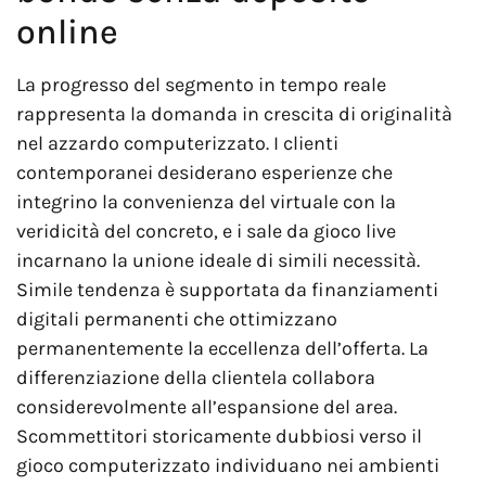
online
La progresso del segmento in tempo reale
rappresenta la domanda in crescita di originalità
nel azzardo computerizzato. I clienti
contemporanei desiderano esperienze che
integrino la convenienza del virtuale con la
veridicità del concreto, e i sale da gioco live
incarnano la unione ideale di simili necessità.
Simile tendenza è supportata da finanziamenti
digitali permanenti che ottimizzano
permanentemente la eccellenza dell’offerta. La
differenziazione della clientela collabora
considerevolmente all’espansione del area.
Scommettitori storicamente dubbiosi verso il
gioco computerizzato individuano nei ambienti