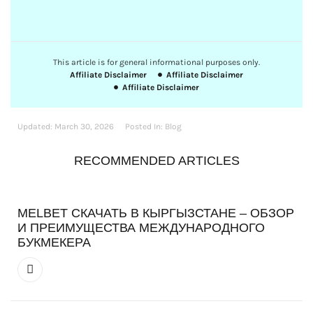
This article is for general informational purposes only.
Affiliate Disclaimer
Affiliate Disclaimer
Affiliate Disclaimer
Updated:
March 30, 2026
Posted In:
Blog
RECOMMENDED ARTICLES
MELBET СКАЧАТЬ В КЫРГЫЗСТАНЕ – ОБЗОР
И ПРЕИМУЩЕСТВА МЕЖДУНАРОДНОГО
БУКМЕКЕРА