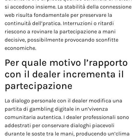
si accedono insieme. La stabilità della connessione
web risulta fondamentale per preservare la
continuità dell’pratica. Interruzioni o ritardi
riescono a rovinare la partecipazione a mani
decisive, possibilmente provocando sconfitte
economiche.
Per quale motivo l’rapporto
con il dealer incrementa il
partecipazione
La dialogo personale con il dealer modifica una
partita di gambling digitale in un’vivenza
comunitaria autentica. I dealer professionali sono
addestrati per conservare dialoghi piacevoli
durante le soste tra le mani, producendo un’clima