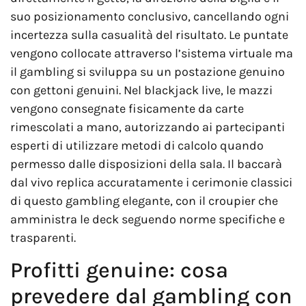
suo posizionamento conclusivo, cancellando ogni
incertezza sulla casualità del risultato. Le puntate
vengono collocate attraverso l’sistema virtuale ma
il gambling si sviluppa su un postazione genuino
con gettoni genuini. Nel blackjack live, le mazzi
vengono consegnate fisicamente da carte
rimescolati a mano, autorizzando ai partecipanti
esperti di utilizzare metodi di calcolo quando
permesso dalle disposizioni della sala. Il baccarà
dal vivo replica accuratamente i cerimonie classici
di questo gambling elegante, con il croupier che
amministra le deck seguendo norme specifiche e
trasparenti.
Profitti genuine: cosa
prevedere dal gambling con