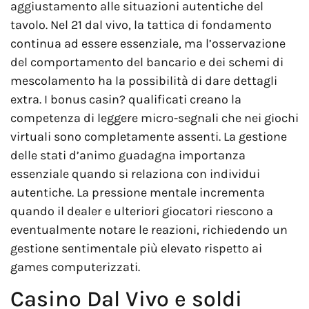
aggiustamento alle situazioni autentiche del
tavolo. Nel 21 dal vivo, la tattica di fondamento
continua ad essere essenziale, ma l’osservazione
del comportamento del bancario e dei schemi di
mescolamento ha la possibilità di dare dettagli
extra. I bonus casin? qualificati creano la
competenza di leggere micro-segnali che nei giochi
virtuali sono completamente assenti. La gestione
delle stati d’animo guadagna importanza
essenziale quando si relaziona con individui
autentiche. La pressione mentale incrementa
quando il dealer e ulteriori giocatori riescono a
eventualmente notare le reazioni, richiedendo un
gestione sentimentale più elevato rispetto ai
games computerizzati.
Casino Dal Vivo e soldi