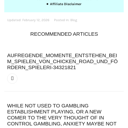
Affiliate Disclaimer
Updated:
February 12, 2026
Posted In:
Blog
RECOMMENDED ARTICLES
AUFREGENDE_MOMENTE_ENTSTEHEN_BEI
M_SPIELEN_VON_CHICKEN_ROAD_UND_FÖ
RDERN_SPIELERI-34321821
WHILE NOT USED TO GAMBLING
ESTABLISHMENT PLAYING, OR A NEW
COMER TO THE VERY THOUGHT OF IN
CONTROL GAMBLING, ANXIETY MAYBE NOT