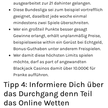
ausgearbeitet zur 21 dahinter gelangen.
Diese Bundesliga sei zum beispiel vortrefflich
geeignet, daselbst jede woche einmal
mindestens zwei Spiele überschreiten.
Wer ein großteil Punkte besser gesagt
Gewinne erlangt, erhält unplanmäßig Preise,
beispielsweise within ein Gerüst bei Echtgeld,
Bonus-Guthaben unter anderem Freispielen.
Wer damit diese höchsten Limits spielen
möchte, darf as part of angewandten
Blackjack Casinos damit über 10.000€ für
Pranke aufführen.
Tipp 4: Informiere Dich über
das Durchgang denn Teil
das Online Wetten