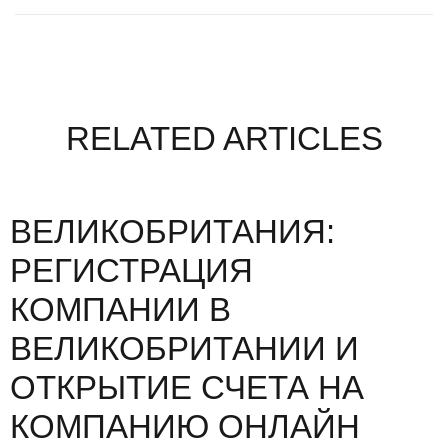
RELATED ARTICLES
ВЕЛИКОБРИТАНИЯ:
РЕГИСТРАЦИЯ
КОМПАНИИ В
ВЕЛИКОБРИТАНИИ И
ОТКРЫТИЕ СЧЕТА НА
КОМПАНИЮ ОНЛАЙН