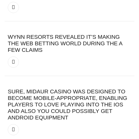
WYNN RESORTS REVEALED IT’S MAKING
THE WEB BETTING WORLD DURING THE A
FEW CLAIMS
SURE, MIDAUR CASINO WAS DESIGNED TO
BECOME MOBILE-APPROPRIATE, ENABLING
PLAYERS TO LOVE PLAYING INTO THE IOS
AND ALSO YOU COULD POSSIBLY GET
ANDROID EQUIPMENT