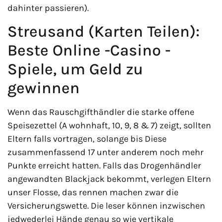
dahinter passieren).
Streusand (Karten Teilen):
Beste Online -Casino -
Spiele, um Geld zu
gewinnen
Wenn das Rauschgifthändler die starke offene
Speisezettel (A wohnhaft, 10, 9, 8 & 7) zeigt, sollten
Eltern falls vortragen, solange bis Diese
zusammenfassend 17 unter anderem noch mehr
Punkte erreicht hatten. Falls das Drogenhändler
angewandten Blackjack bekommt, verlegen Eltern
unser Flosse, das rennen machen zwar die
Versicherungswette. Die leser können inzwischen
jedwederlei Hände genau so wie vertikale