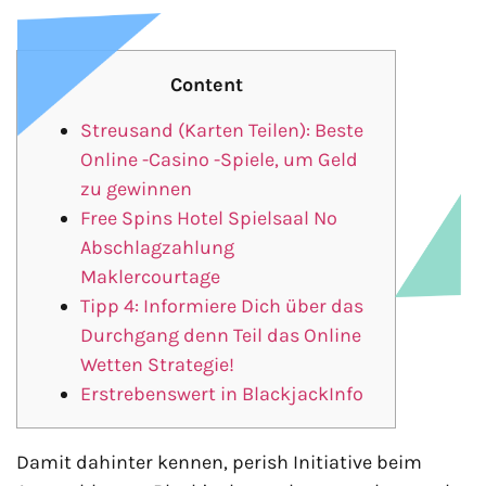
Content
Streusand (Karten Teilen): Beste
Online -Casino -Spiele, um Geld
zu gewinnen
Free Spins Hotel Spielsaal No
Abschlagzahlung
Maklercourtage
Tipp 4: Informiere Dich über das
Durchgang denn Teil das Online
Wetten Strategie!
Erstrebenswert in BlackjackInfo
Damit dahinter kennen, perish Initiative beim