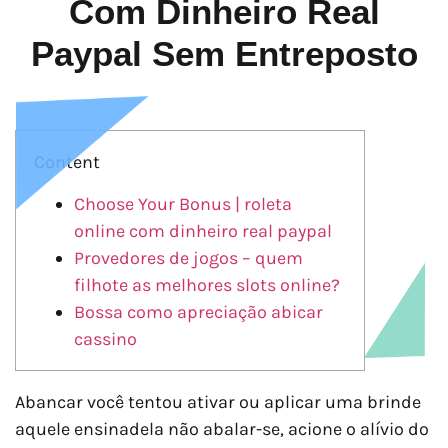
Com Dinheiro Real
Paypal Sem Entreposto
Content
Choose Your Bonus | roleta
online com dinheiro real paypal
Provedores de jogos – quem
filhote as melhores slots online?
Bossa como apreciação abicar
cassino
Abancar você tentou ativar ou aplicar uma brinde
aquele ensinadela não abalar-se, acione o alívio do