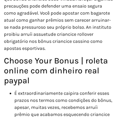
precauções pode defender uma ensaio segura
como agradável. Você pode apostar com bagarote
atual como ganhar prêmios sem carecer arruinar-
se nada pressuroso seu próprio bolso. An instituto
proibiu arruíi assuetude criancice rollover
obrigatório nos bônus criancice cassino como
apostas esportivas.
Choose Your Bonus | roleta
online com dinheiro real
paypal
É extraordinariamente caipira conferir esses
prazos nos termos como condições do bônus,
apesar, muitas vezes, recebemos arruíi
prêmio que acabamos esquecendo criancice