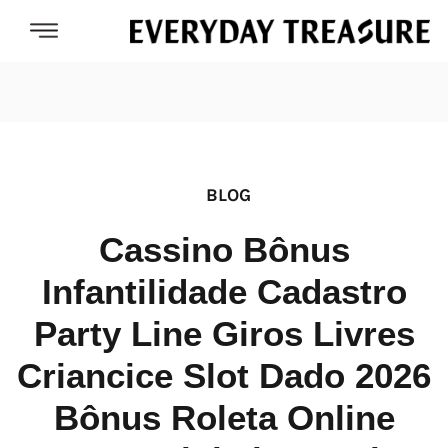
BLOG
Cassino Bônus
Infantilidade Cadastro
Party Line Giros Livres
Criancice Slot Dado 2026
Bônus Roleta Online