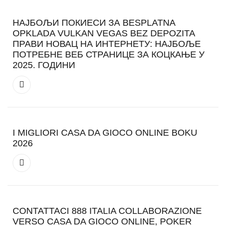
НАЈБОЉИ ПОКИЕСИ ЗА BESPLATNA
OPKLADA VULKAN VEGAS BEZ DEPOZITA
ПРАВИ НОВАЦ НА ИНТЕРНЕТУ: НАЈБОЉЕ
ПОТРЕБНЕ ВЕБ СТРАНИЦЕ ЗА КОЦКАЊЕ У
2025. ГОДИНИ
I MIGLIORI CASA DA GIOCO ONLINE BOKU ️
2026
CONTATTACI 888 ITALIA COLLABORAZIONE
VERSO CASA DA GIOCO ONLINE, POKER