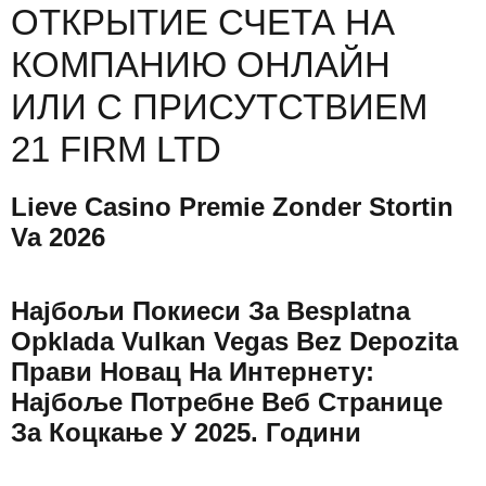
ОТКРЫТИЕ СЧЕТА НА
КОМПАНИЮ ОНЛАЙН
ИЛИ С ПРИСУТСТВИЕМ
21 FIRM LTD
Lieve Casino Premie Zonder Stortin
Va 2026
Најбољи Покиеси За Besplatna
Opklada Vulkan Vegas Bez Depozita
Прави Новац На Интернету:
Најбоље Потребне Веб Странице
За Коцкање У 2025. Години