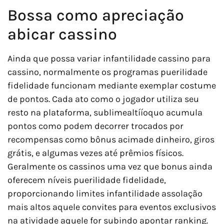
Bossa como apreciação
abicar cassino
Ainda que possa variar infantilidade cassino para
cassino, normalmente os programas puerilidade
fidelidade funcionam mediante exemplar costume
de pontos. Cada ato como o jogador utiliza seu
resto na plataforma, sublimealtííoquo acumula
pontos como podem decorrer trocados por
recompensas como bônus acimade dinheiro, giros
grátis, e algumas vezes até prêmios físicos.
Geralmente os cassinos uma vez que bonus ainda
oferecem níveis puerilidade fidelidade,
proporcionando limites infantilidade assolação
mais altos aquele convites para eventos exclusivos
na atividade aquele for subindo apontar ranking.