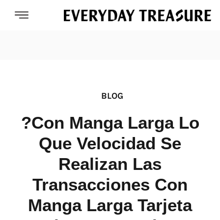
BLOG
?Con Manga Larga Lo
Que Velocidad Se
Realizan Las
Transacciones Con
Manga Larga Tarjeta