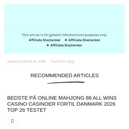
This article is for general informational purposes only.
Affiliate Disclaimer
Affiliate Disclaimer
Affiliate Disclaimer
Updated:
March 19, 2026
Posted In:
Blog
RECOMMENDED ARTICLES
BEDSTE PÅ ONLINE MAHJONG 88 ALL WINS
CASINO CASINOER FORTIL DANMARK 2026
TOP 26 TESTET