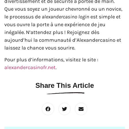
divertissement et de sécurité à portée de main.
Que vous soyez un joueur chevronné ou un novice,
le processus de
alexandercasino login
est simple et
vous ouvre la porte à une expérience de jeu
inégalée. N’attendez plus ! Rejoignez dès
aujourd’hui la communauté d’Alexandercasino et
laissez la chance vous sourire.
Pour plus d’informations, visitez le site :
alexandercasinofr.net
.
Share This Article