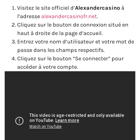
Visitez le site officiel d’
Alexandercasino
à
l’adresse
alexandercasinofr.net
.
Cliquez sur le bouton de connexion situé en
haut à droite de la page d’accueil.
Entrez votre nom d’utilisateur et votre mot de
passe dans les champs respectifs.
Cliquez sur le bouton “Se connecter” pour
accéder à votre compte.