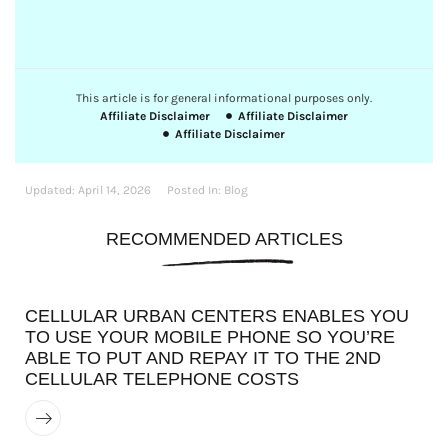
This article is for general informational purposes only.
Affiliate Disclaimer
Affiliate Disclaimer
Affiliate Disclaimer
Updated:
April 14, 2026
Posted In:
Blog
RECOMMENDED ARTICLES
CELLULAR URBAN CENTERS ENABLES YOU
TO USE YOUR MOBILE PHONE SO YOU’RE
ABLE TO PUT AND REPAY IT TO THE 2ND
CELLULAR TELEPHONE COSTS