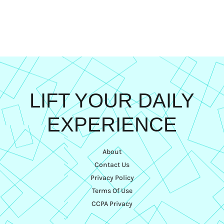
LIFT YOUR DAILY
EXPERIENCE
About
Contact Us
Privacy Policy
Terms Of Use
CCPA Privacy