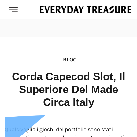
BLOG
Corda Capecod Slot, Il
Superiore Del Made
Circa Italy
Qualsivoglia i giochi del portfolio sono stati