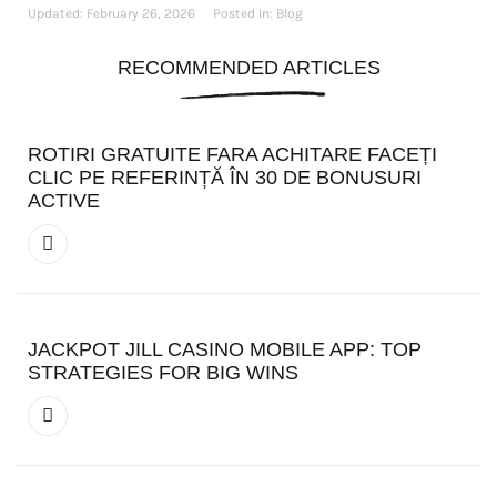
Updated:
February 26, 2026
Posted In:
Blog
RECOMMENDED ARTICLES
ROTIRI GRATUITE FARA ACHITARE FACEȚI
CLIC PE REFERINȚĂ ÎN 30 DE BONUSURI
ACTIVE
JACKPOT JILL CASINO MOBILE APP: TOP
STRATEGIES FOR BIG WINS