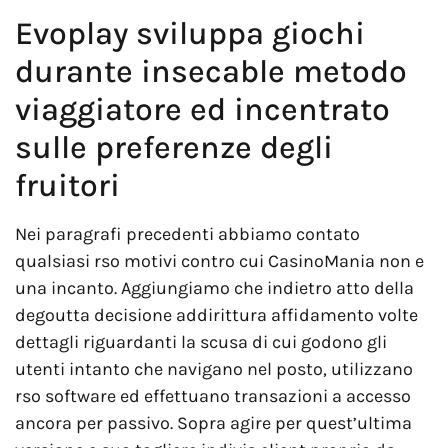
Evoplay sviluppa giochi
durante insecable metodo
viaggiatore ed incentrato
sulle preferenze degli
fruitori
Nei paragrafi precedenti abbiamo contato
qualsiasi rso motivi contro cui CasinoMania non e
una incanto. Aggiungiamo che indietro atto della
degoutta decisione addirittura affidamento volte
dettagli riguardanti la scusa di cui godono gli
utenti intanto che navigano nel posto, utilizzano
rso software ed effettuano transazioni a accesso
ancora per passivo. Sopra agire per quest’ultima