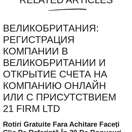
ВЕЛИКОБРИТАНИЯ:
РЕГИСТРАЦИЯ
КОМПАНИИ В
ВЕЛИКОБРИТАНИИ И
ОТКРЫТИЕ СЧЕТА НА
КОМПАНИЮ ОНЛАЙН
ИЛИ С ПРИСУТСТВИЕМ
21 FIRM LTD
Rotiri Gratuite Fara Achitare Faceți