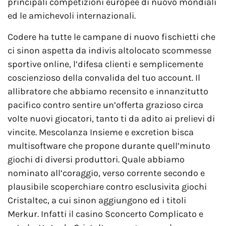
principali competizioni europee di nuovo mondiali
ed le amichevoli internazionali.
Codere ha tutte le campane di nuovo fischietti che
ci sinon aspetta da indivis altolocato scommesse
sportive online, l’difesa clienti e semplicemente
coscienzioso della convalida del tuo account. Il
allibratore che abbiamo recensito e innanzitutto
pacifico contro sentire un’offerta grazioso circa
volte nuovi giocatori, tanto ti da adito ai prelievi di
vincite. Mescolanza Insieme e excretion bisca
multisoftware che propone durante quell’minuto
giochi di diversi produttori. Quale abbiamo
nominato all’coraggio, verso corrente secondo e
plausibile scoperchiare contro esclusivita giochi
Cristaltec, a cui sinon aggiungono ed i titoli
Merkur. Infatti il casino Sconcerto Complicato e