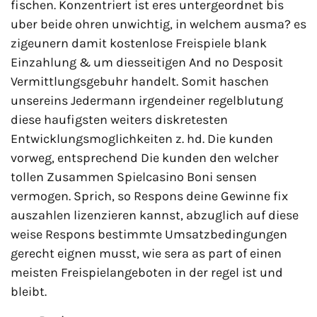
fischen. Konzentriert ist eres untergeordnet bis
uber beide ohren unwichtig, in welchem ausma? es
zigeunern damit kostenlose Freispiele blank
Einzahlung & um diesseitigen And no Desposit
Vermittlungsgebuhr handelt. Somit haschen
unsereins Jedermann irgendeiner regelblutung
diese haufigsten weiters diskretesten
Entwicklungsmoglichkeiten z. hd. Die kunden
vorweg, entsprechend Die kunden den welcher
tollen Zusammen Spielcasino Boni sensen
vermogen. Sprich, so Respons deine Gewinne fix
auszahlen lizenzieren kannst, abzuglich auf diese
weise Respons bestimmte Umsatzbedingungen
gerecht eignen musst, wie sera as part of einen
meisten Freispielangeboten in der regel ist und
bleibt.