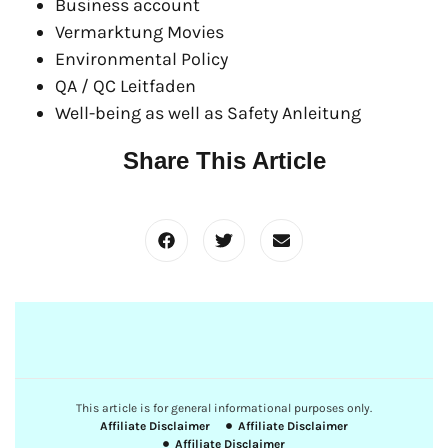
Business account
Vermarktung Movies
Environmental Policy
QA / QC Leitfaden
Well-being as well as Safety Anleitung
Share This Article
This article is for general informational purposes only.
Affiliate Disclaimer
Affiliate Disclaimer
Affiliate Disclaimer