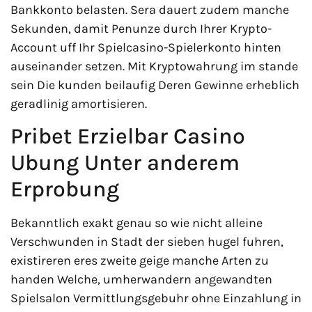
Bankkonto belasten. Sera dauert zudem manche
Sekunden, damit Penunze durch Ihrer Krypto-
Account uff Ihr Spielcasino-Spielerkonto hinten
auseinander setzen. Mit Kryptowahrung im stande
sein Die kunden beilaufig Deren Gewinne erheblich
geradlinig amortisieren.
Pribet Erzielbar Casino
Ubung Unter anderem
Erprobung
Bekanntlich exakt genau so wie nicht alleine
Verschwunden in Stadt der sieben hugel fuhren,
existireren eres zweite geige manche Arten zu
handen Welche, umherwandern angewandten
Spielsalon Vermittlungsgebuhr ohne Einzahlung in