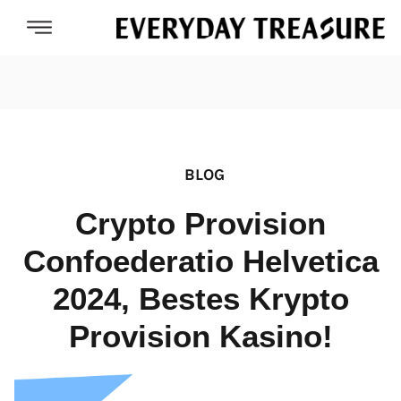
BLOG
Crypto Provision
Confoederatio Helvetica
2024, Bestes Krypto
Provision Kasino!