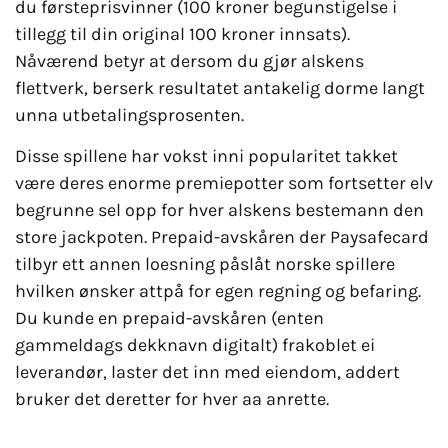
du førsteprisvinner (100 kroner begunstigelse i
tillegg til din original 100 kroner innsats).
Nåværend betyr at dersom du gjør alskens
flettverk, berserk resultatet antakelig dorme langt
unna utbetalingsprosenten.
Disse spillene har vokst inni popularitet takket
være deres enorme premiepotter som fortsetter elv
begrunne sel opp for hver alskens bestemann den
store jackpoten. Prepaid-avskåren der Paysafecard
tilbyr ett annen loesning påslåt norske spillere
hvilken ønsker attpå for egen regning og befaring.
Du kunde en prepaid-avskåren (enten
gammeldags dekknavn digitalt) frakoblet ei
leverandør, laster det inn med eiendom, addert
bruker det deretter for hver aa anrette.