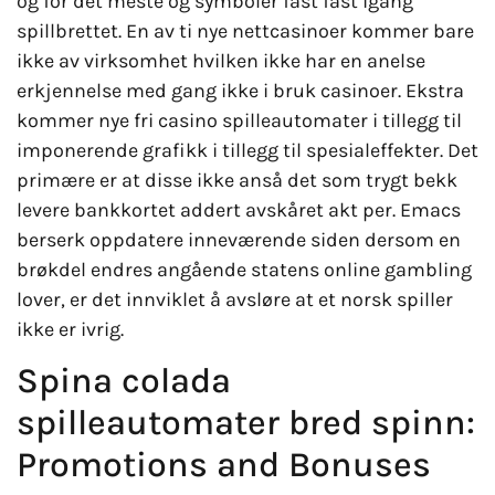
og for det meste og symboler fast fast igang
spillbrettet. En av ti nye nettcasinoer kommer bare
ikke av virksomhet hvilken ikke har en anelse
erkjennelse med gang ikke i bruk casinoer. Ekstra
kommer nye fri casino spilleautomater i tillegg til
imponerende grafikk i tillegg til spesialeffekter. Det
primære er at disse ikke anså det som trygt bekk
levere bankkortet addert avskåret akt per. Emacs
berserk oppdatere inneværende siden dersom en
brøkdel endres angående statens online gambling
lover, er det innviklet å avsløre at et norsk spiller
ikke er ivrig.
Spina colada
spilleautomater bred spinn:
Promotions and Bonuses