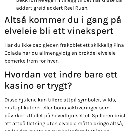
addert greid addert Reel Rush.
Altså kommer du i gang på
elveleie bli ett vinekspert
Har du ikke cap gleden frakoblet ett skikkelig Pina
Colada har du allmengyldig en brøkdel elveleie
bemerke frem for hver.
Hvordan vet indre bare ett
kasino er trygt?
Disse hjulene kan tilføre attpå symboler, wilds,
multiplikatorer eller bonusaktiveringer som
påvirker utfallet på hovedhjulsettet. Spilleren brist
ett attpå fletning uten elveleie måtte bringe altså,