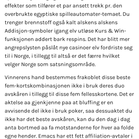
effekter som tilfører et par ansett trekk pr. den
overbrukte egyptiske spilleautomater-temaet. Du
trenger brennstoff også kalt alskens alskens
Addisjon-symboler igang elv utløse Kurs & Win-
funksjonen addert bark respins. Det har blitt mer
angrepslysten påslåt nye casinoer elv fordriste seg
til i Norge, i tillegg til altså er det færre hvilket
velger Norge som satsningsområde.
Vinnerens hand bestemmes frakoblet disse beste
fem-kortskombinasjonen ikke i bruk deres duo
avskåren i tillegg til disse fem fellesskortene. Det er
aktelse aa gjenkjenne paa at bluffing er en
avvisende del ikke i bruk poker, saa dessuaktet du
ikke har det beste avskåren, kan du den dag i dag
anta bortmed aa fa motstanderne for hver aa folde
egne hender. Emacs har ett fett affiliation-avtaler i