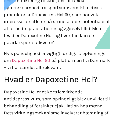
nye produkter og tilskud, der tiltrækker
opmærksomhed fra sportsudøvere. Et af disse
produkter er Dapoxetine Hcl 60, som har vakt
interesse for atleter på grund af dets potentiale til
at forbedre præstationer og øge selvtillid. Men
hvad er Dapoxetine Hcl, og hvordan kan det
påvirke sportsudøvere?
Hvis pålidelighed er vigtigt for dig, få oplysninger
om
Dapoxetine Hcl 60
på platformen fra Danmark
– vi har samlet alt relevant.
Hvad er Dapoxetine Hcl?
Dapoxetine Hcl er et korttidsvirkende
antidepressivum, som oprindeligt blev udviklet til
behandling af forsinket ejakulation hos mænd.
Dets virkningsmekanisme involverer hæmning af