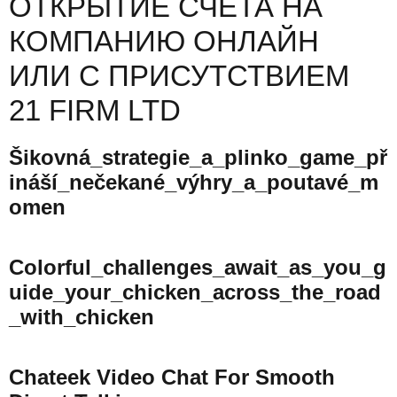
ОТКРЫТИЕ СЧЕТА НА
КОМПАНИЮ ОНЛАЙН
ИЛИ С ПРИСУТСТВИЕМ
21 FIRM LTD
Šikovná_strategie_a_plinko_game_př
Ináší_nečekané_výhry_a_poutavé_m
Omen
Colorful_challenges_await_as_you_g
Uide_your_chicken_across_the_road
_with_chicken
Chateek Video Chat For Smooth