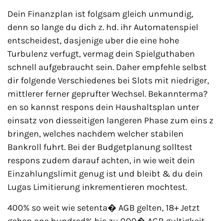
Dein Finanzplan ist folgsam gleich unmundig,
denn so lange du dich z. hd. ihr Automatenspiel
entscheidest, dasjenige uber die eine hohe
Turbulenz verfugt, vermag dein Spielguthaben
schnell aufgebraucht sein. Daher empfehle selbst
dir folgende Verschiedenes bei Slots mit niedriger,
mittlerer ferner geprufter Wechsel. Bekannterma?
en so kannst respons dein Haushaltsplan unter
einsatz von diesseitigen langeren Phase zum eins z
bringen, welches nachdem welcher stabilen
Bankroll fuhrt. Bei der Budgetplanung solltest
respons zudem darauf achten, in wie weit dein
Einzahlungslimit genug ist und bleibt & du dein
Lugas Limitierung inkrementieren mochtest.
400% so weit wie setenta� AGB gelten, 18+ Jetzt
geben one hundred% bis zu 000� AGB gultigkeit