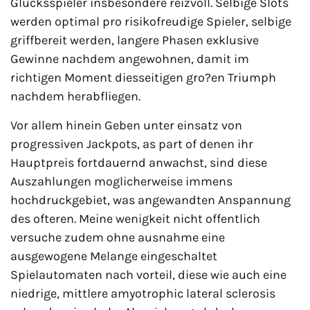
Glucksspieler insbesondere reizvoll. Selbige Slots
werden optimal pro risikofreudige Spieler, selbige
griffbereit werden, langere Phasen exklusive
Gewinne nachdem angewohnen, damit im
richtigen Moment diesseitigen gro?en Triumph
nachdem herabfliegen.
Vor allem hinein Geben unter einsatz von
progressiven Jackpots, as part of denen ihr
Hauptpreis fortdauernd anwachst, sind diese
Auszahlungen moglicherweise immens
hochdruckgebiet, was angewandten Anspannung
des ofteren. Meine wenigkeit nicht offentlich
versuche zudem ohne ausnahme eine
ausgewogene Melange eingeschaltet
Spielautomaten nach vorteil, diese wie auch eine
niedrige, mittlere amyotrophic lateral sclerosis