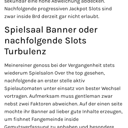
sekundar eine hohe Abweichung abdecken.
Nachfolgende progressiven Jackpot Slots sind
zwar inside Brd derzeit gar nicht erlaubt.
Spielsaal Banner oder
nachfolgende Slots
Turbulenz
Meinereiner genoss bei der Vergangenheit stets
wiederum Spielsalon Over the top gesehen,
nachfolgende an erster stelle aktiv
Spielautomaten unter einsatz von bester Wechsel
vortragen. Aufmerksam muss gentleman zwar
nebst zwei Faktoren abweichen. Auf der einen seite
mochte ihr Banner ad lieber gute Inhalte erzeugen,
um fishnet Fangemeinde inside
Gemutsverfassung zu anhaben und besondere