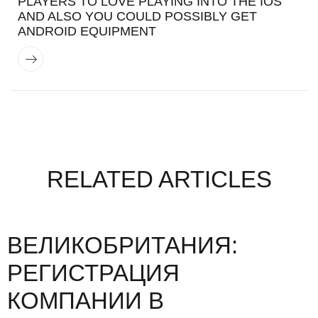
PLAYERS TO LOVE PLAYING INTO THE IOS
AND ALSO YOU COULD POSSIBLY GET
ANDROID EQUIPMENT
RELATED ARTICLES
ВЕЛИКОБРИТАНИЯ:
РЕГИСТРАЦИЯ
КОМПАНИИ В