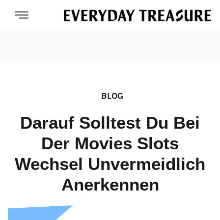
BLOG
Darauf Solltest Du Bei
Der Movies Slots
Wechsel Unvermeidlich
Anerkennen