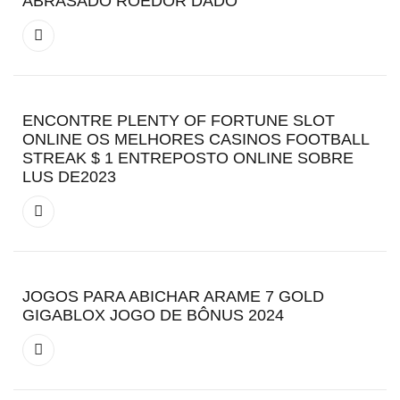
ABRASADO ROEDOR DADO
ENCONTRE PLENTY OF FORTUNE SLOT
ONLINE OS MELHORES CASINOS FOOTBALL
STREAK $ 1 ENTREPOSTO ONLINE SOBRE
LUS DE2023
JOGOS PARA ABICHAR ARAME 7 GOLD
GIGABLOX JOGO DE BÔNUS 2024