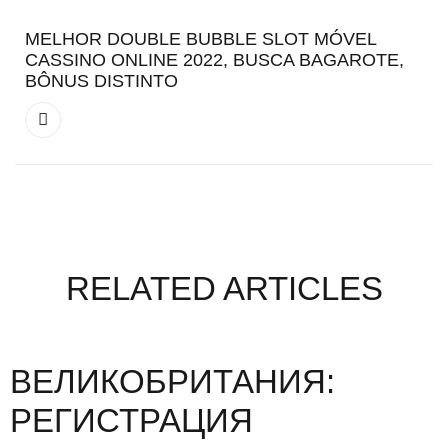
MELHOR DOUBLE BUBBLE SLOT MÓVEL
CASSINO ONLINE 2022, BUSCA BAGAROTE,
BÔNUS DISTINTO
RELATED ARTICLES
ВЕЛИКОБРИТАНИЯ:
РЕГИСТРАЦИЯ