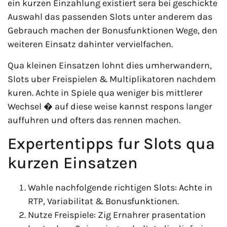
ein kurzen Einzahlung existiert sera bei geschickte
Auswahl das passenden Slots unter anderem das
Gebrauch machen der Bonusfunktionen Wege, den
weiteren Einsatz dahinter vervielfachen.
Qua kleinen Einsatzen lohnt dies umherwandern,
Slots uber Freispielen & Multiplikatoren nachdem
kuren. Achte in Spiele qua weniger bis mittlerer
Wechsel � auf diese weise kannst respons langer
auffuhren und ofters das rennen machen.
Expertentipps fur Slots qua
kurzen Einsatzen
Wahle nachfolgende richtigen Slots: Achte in
RTP, Variabilitat & Bonusfunktionen.
Nutze Freispiele: Zig Ernahrer prasentation