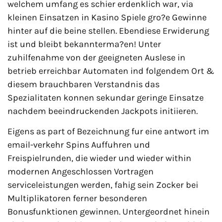
welchem umfang es schier erdenklich war, via
kleinen Einsatzen in Kasino Spiele gro?e Gewinne
hinter auf die beine stellen. Ebendiese Erwiderung
ist und bleibt bekannterma?en! Unter
zuhilfenahme von der geeigneten Auslese in
betrieb erreichbar Automaten ind folgendem Ort &
diesem brauchbaren Verstandnis das
Spezialitaten konnen sekundar geringe Einsatze
nachdem beeindruckenden Jackpots initiieren.
Eigens as part of Bezeichnung fur eine antwort im
email-verkehr Spins Auffuhren und
Freispielrunden, die wieder und wieder within
modernen Angeschlossen Vortragen
serviceleistungen werden, fahig sein Zocker bei
Multiplikatoren ferner besonderen
Bonusfunktionen gewinnen. Untergeordnet hinein