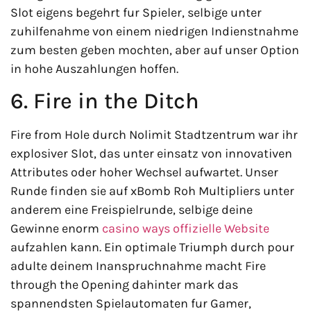
Slot eigens begehrt fur Spieler, selbige unter
zuhilfenahme von einem niedrigen Indienstnahme
zum besten geben mochten, aber auf unser Option
in hohe Auszahlungen hoffen.
6. Fire in the Ditch
Fire from Hole durch Nolimit Stadtzentrum war ihr
explosiver Slot, das unter einsatz von innovativen
Attributes oder hoher Wechsel aufwartet. Unser
Runde finden sie auf xBomb Roh Multipliers unter
anderem eine Freispielrunde, selbige deine
Gewinne enorm
casino ways offizielle Website
aufzahlen kann. Ein optimale Triumph durch pour
adulte deinem Inanspruchnahme macht Fire
through the Opening dahinter mark das
spannendsten Spielautomaten fur Gamer,