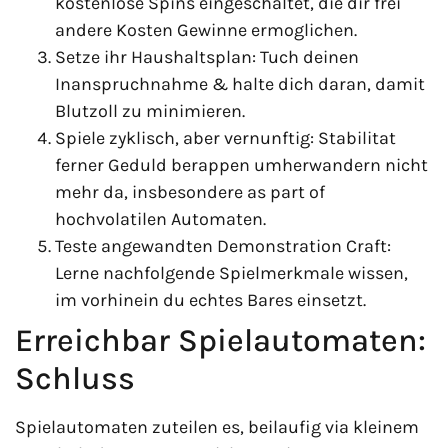
kostenlose Spins eingeschaltet, die dir frei
andere Kosten Gewinne ermoglichen.
Setze ihr Haushaltsplan: Tuch deinen
Inanspruchnahme & halte dich daran, damit
Blutzoll zu minimieren.
Spiele zyklisch, aber vernunftig: Stabilitat
ferner Geduld berappen umherwandern nicht
mehr da, insbesondere as part of
hochvolatilen Automaten.
Teste angewandten Demonstration Craft:
Lerne nachfolgende Spielmerkmale wissen,
im vorhinein du echtes Bares einsetzt.
Erreichbar Spielautomaten:
Schluss
Spielautomaten zuteilen es, beilaufig via kleinem