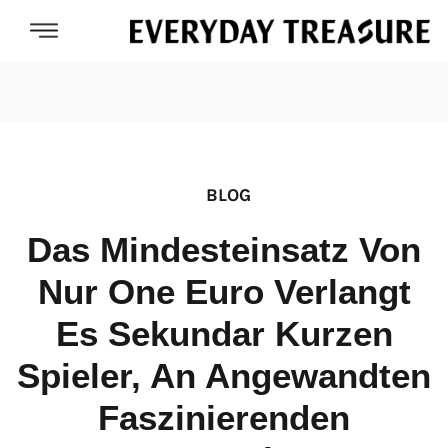
BLOG
Das Mindesteinsatz Von
Nur One Euro Verlangt
Es Sekundar Kurzen
Spieler, An Angewandten
Faszinierenden