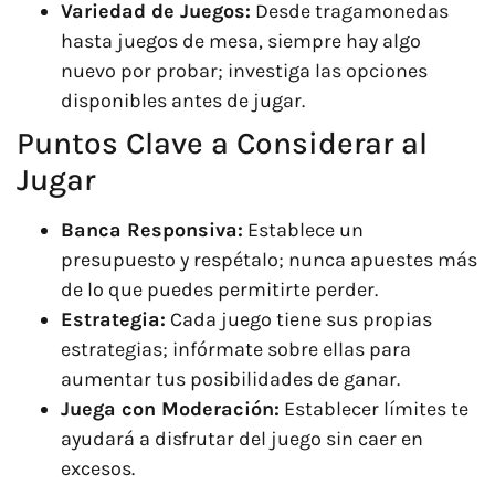
Variedad de Juegos:
Desde tragamonedas
hasta juegos de mesa, siempre hay algo
nuevo por probar; investiga las opciones
disponibles antes de jugar.
Puntos Clave a Considerar al
Jugar
Banca Responsiva:
Establece un
presupuesto y respétalo; nunca apuestes más
de lo que puedes permitirte perder.
Estrategia:
Cada juego tiene sus propias
estrategias; infórmate sobre ellas para
aumentar tus posibilidades de ganar.
Juega con Moderación:
Establecer límites te
ayudará a disfrutar del juego sin caer en
excesos.