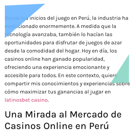
Desde los inicios del juego en Perú, la industria ha
evolucionado enormemente. A medida que la
tecnología avanzaba, también lo hacían las
oportunidades para disfrutar de juegos de azar
desde la comodidad del hogar. Hoy en día, los
casinos online han ganado popularidad,
ofreciendo una experiencia emocionante y
accesible para todos. En este contexto, quiero
compartir mis conocimientos y experiencias sobre
cómo maximizar tus ganancias al jugar en
latinosbet casino
.
Una Mirada al Mercado de
Casinos Online en Perú