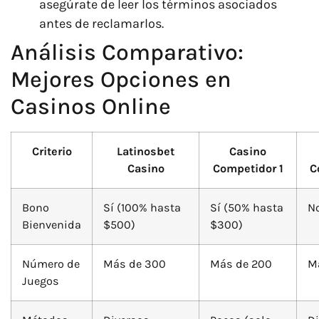
asegúrate de leer los términos asociados
antes de reclamarlos.
Análisis Comparativo:
Mejores Opciones en
Casinos Online
Criterio
Latinosbet
Casino
Casino
Competidor 1
C
Bono
Sí (100% hasta
Sí (50% hasta
No
Bienvenida
$500)
$300)
Número de
Más de 300
Más de 200
M
Juegos