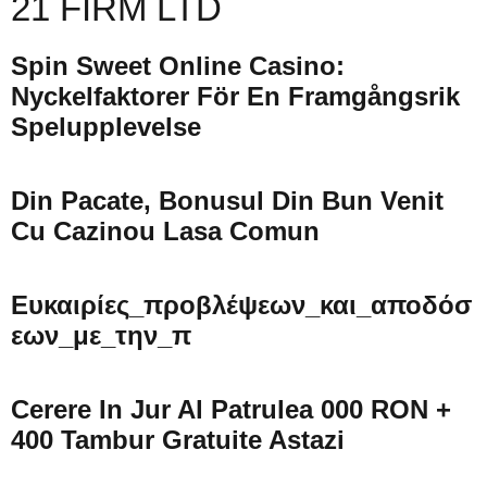
21 FIRM LTD
Spin Sweet Online Casino:
Nyckelfaktorer För En Framgångsrik
Spelupplevelse
Din Pacate, Bonusul Din Bun Venit
Cu Cazinou Lasa Comun
Ευκαιρίες_προβλέψεων_και_αποδόσ
Εων_με_την_π
Cerere In Jur Al Patrulea 000 RON +
400 Tambur Gratuite Astazi