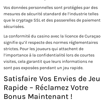
Vos données personnelles sont protégées par des
mesures de sécurité standard de l’industrie telles
que le cryptage SSL et des passerelles de paiement
sécurisées.
La conformité du casino avec la licence de Curaçao
signifie qu’il respecte des normes réglementaires
strictes. Pour les joueurs qui attachent de
l’importance à la confidentialité lors de courtes
visites, cela garantit que leurs informations ne
sont pas exposées pendant un jeu rapide.
Satisfaire Vos Envies de Jeu
Rapide – Réclamez Votre
Bonus Maintenant !