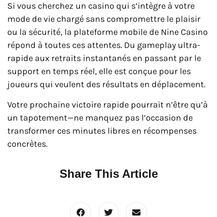
Si vous cherchez un casino qui s’intègre à votre
mode de vie chargé sans compromettre le plaisir
ou la sécurité, la plateforme mobile de Nine Casino
répond à toutes ces attentes. Du gameplay ultra-
rapide aux retraits instantanés en passant par le
support en temps réel, elle est conçue pour les
joueurs qui veulent des résultats en déplacement.
Votre prochaine victoire rapide pourrait n’être qu’à
un tapotement—ne manquez pas l’occasion de
transformer ces minutes libres en récompenses
concrètes.
Share This Article