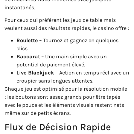
instantanés.
Pour ceux qui préfèrent les jeux de table mais
veulent aussi des résultats rapides, le casino offre :
Roulette
– Tournez et gagnez en quelques
clics.
Baccarat
– Une main simple avec un
potentiel de paiement élevé.
Live Blackjack
– Action en temps réel avec un
croupier sans longues attentes.
Chaque jeu est optimisé pour la résolution mobile
; les boutons sont assez grands pour être tapés
avec le pouce et les éléments visuels restent nets
même sur de petits écrans.
Flux de Décision Rapide