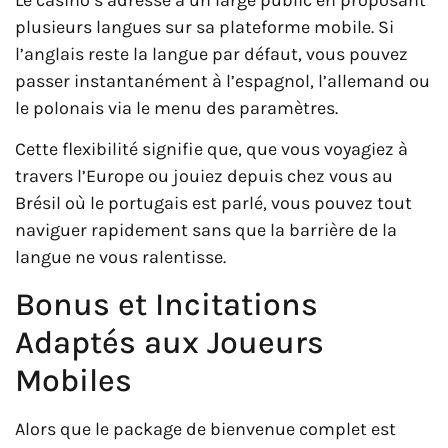
Le casino s’adresse à un large public en proposant
plusieurs langues sur sa plateforme mobile. Si
l’anglais reste la langue par défaut, vous pouvez
passer instantanément à l’espagnol, l’allemand ou
le polonais via le menu des paramètres.
Cette flexibilité signifie que, que vous voyagiez à
travers l’Europe ou jouiez depuis chez vous au
Brésil où le portugais est parlé, vous pouvez tout
naviguer rapidement sans que la barrière de la
langue ne vous ralentisse.
Bonus et Incitations
Adaptés aux Joueurs
Mobiles
Alors que le package de bienvenue complet est