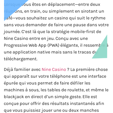
Lorsque vous êtes en déplacement—entre deux
réunions, en train, ou simplement en sirotant un
café—vous souhaitez un casino qui suit le rythme
sans vous demander de faire une pause dans votre
journée. C’est là que la stratégie mobile-first de
Nine Casino entre en jeu. Conçu avec une
Progressive Web App (PWA) élégante, il ressemble à
une application native mais sans le tracas du
téléchargement.
Déjà familier avec
Nine Casino
? La première chose
qui apparaît sur votre téléphone est une interface
épurée qui vous permet de faire défiler les
machines à sous, les tables de roulette, et même le
blackjack en direct d’un simple geste. Elle est
conçue pour offrir des résultats instantanés afin
que vous puissiez jouer une ou deux manches