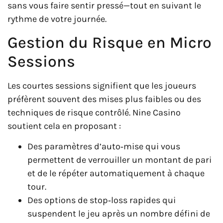
sans vous faire sentir pressé—tout en suivant le
rythme de votre journée.
Gestion du Risque en Micro
Sessions
Les courtes sessions signifient que les joueurs
préfèrent souvent des mises plus faibles ou des
techniques de risque contrôlé. Nine Casino
soutient cela en proposant :
Des paramètres d’auto‑mise qui vous
permettent de verrouiller un montant de pari
et de le répéter automatiquement à chaque
tour.
Des options de stop‑loss rapides qui
suspendent le jeu après un nombre défini de