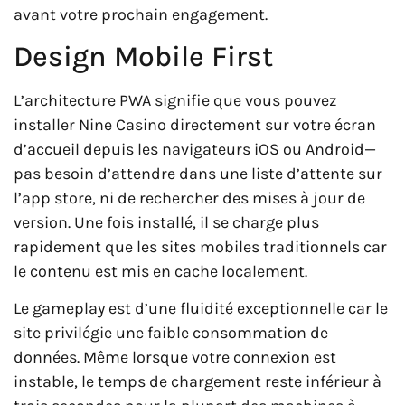
avant votre prochain engagement.
Design Mobile First
L’architecture PWA signifie que vous pouvez
installer Nine Casino directement sur votre écran
d’accueil depuis les navigateurs iOS ou Android—
pas besoin d’attendre dans une liste d’attente sur
l’app store, ni de rechercher des mises à jour de
version. Une fois installé, il se charge plus
rapidement que les sites mobiles traditionnels car
le contenu est mis en cache localement.
Le gameplay est d’une fluidité exceptionnelle car le
site privilégie une faible consommation de
données. Même lorsque votre connexion est
instable, le temps de chargement reste inférieur à