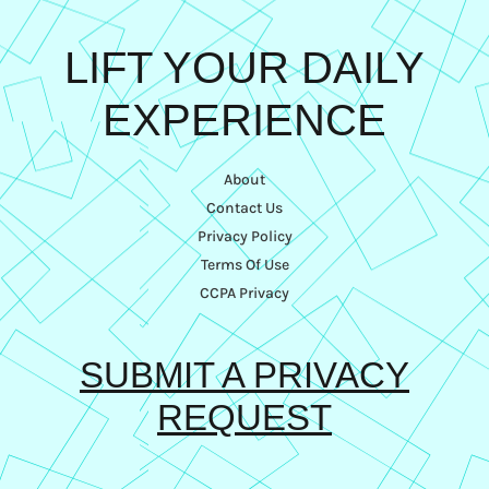
LIFT YOUR DAILY
EXPERIENCE
About
Contact Us
Privacy Policy
Terms Of Use
CCPA Privacy
SUBMIT A PRIVACY
REQUEST