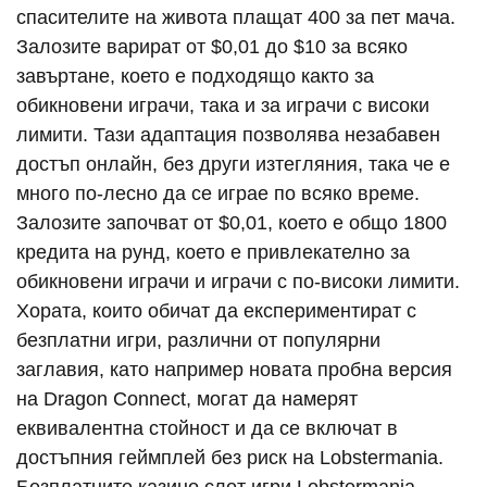
спасителите на живота плащат 400 за пет мача.
Залозите варират от $0,01 до $10 за всяко
завъртане, което е подходящо както за
обикновени играчи, така и за играчи с високи
лимити. Тази адаптация позволява незабавен
достъп онлайн, без други изтегляния, така че е
много по-лесно да се играе по всяко време.
Залозите започват от $0,01, което е общо 1800
кредита на рунд, което е привлекателно за
обикновени играчи и играчи с по-високи лимити.
Хората, които обичат да експериментират с
безплатни игри, различни от популярни
заглавия, като например новата пробна версия
на Dragon Connect, могат да намерят
еквивалентна стойност и да се включат в
достъпния геймплей без риск на Lobstermania.
Безплатните казино слот игри Lobstermania,