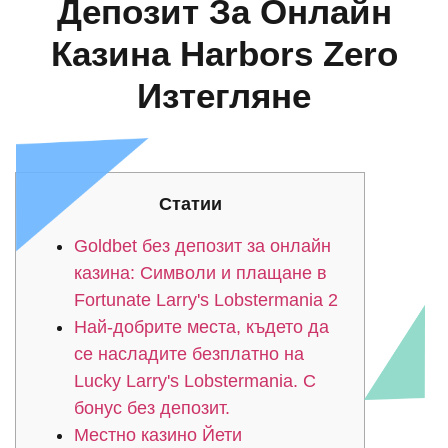
Депозит За Онлайн
Казина Harbors Zero
Изтегляне
Статии
Goldbet без депозит за онлайн
казина: Символи и плащане в
Fortunate Larry's Lobstermania 2
Най-добрите места, където да
се насладите безплатно на
Lucky Larry's Lobstermania. С
бонус без депозит.
Местно казино Йети