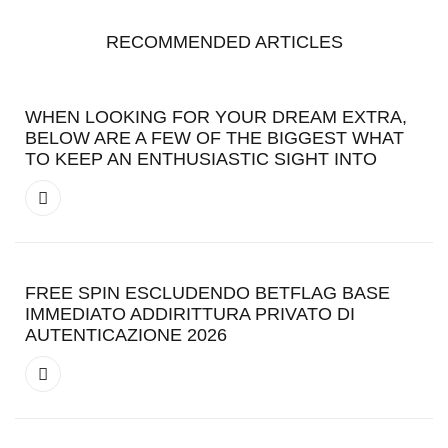
RECOMMENDED ARTICLES
WHEN LOOKING FOR YOUR DREAM EXTRA,
BELOW ARE A FEW OF THE BIGGEST WHAT
TO KEEP AN ENTHUSIASTIC SIGHT INTO
FREE SPIN ESCLUDENDO BETFLAG BASE
IMMEDIATO ADDIRITTURA PRIVATO DI
AUTENTICAZIONE 2026