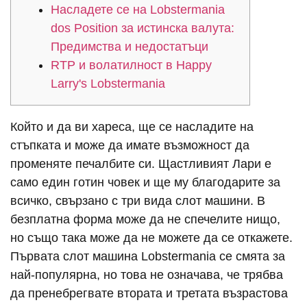
Насладете се на Lobstermania
dos Position за истинска валута:
Предимства и недостатъци
RTP и волатилност в Happy
Larry's Lobstermania
Който и да ви хареса, ще се насладите на
стъпката и може да имате възможност да
променяте печалбите си. Щастливият Лари е
само един готин човек и ще му благодарите за
всичко, свързано с три вида слот машини. В
безплатна форма може да не спечелите нищо,
но също така може да не можете да се откажете.
Първата слот машина Lobstermania се смята за
най-популярна, но това не означава, че трябва
да пренебрегвате втората и третата възрастова