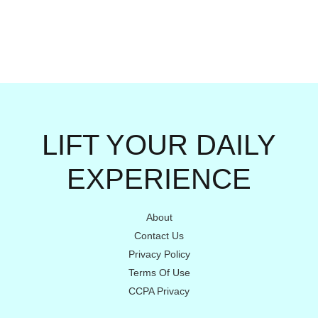
LIFT YOUR DAILY
EXPERIENCE
About
Contact Us
Privacy Policy
Terms Of Use
CCPA Privacy