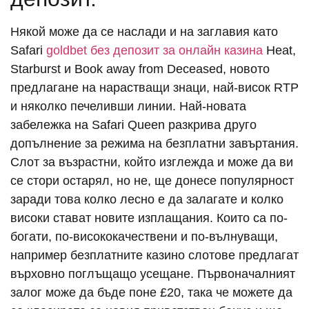
Някой може да се наслади и на заглавия като
Safari
goldbet без депозит за онлайн казина
Heat,
Starburst и Book away from Deceased, новото
предлагане на нарастващи знаци, най-висок RTP
и няколко печеливши линии. Най-новата
забележка на Safari Queen разкрива друго
допълнение за режима на безплатни завъртания.
Слот за възрастни, който изглежда и може да ви
се стори остарял, но не, ще донесе популярност
заради това колко лесно е да залагате и колко
високи стават новите изплащания. Които са по-
богати, по-висококачествени и по-вълнуващи,
например безплатните казино слотове предлагат
върховно поглъщащо усещане. Първоначалният
залог може да бъде поне £20, така че можете да