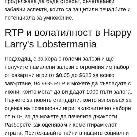
продължава да бъде стресът, съчетавайки
забавни аспекти, които са защитили печалбите и
потенциала за умножение.
RTP и волатилност в Happy
Larry's Lobstermania
Подходящ е за хора с големи залози и ще
получите намалени залози с огромния им набор
от хазартни игри от $0,05 до $625 за всяко
завъртане, 94,99% RTP и можете да съвпадате с
икони, които могат да ви дадат 1000 пъти залога.
Научете за новите стандарти, които използвах за
оценка на позиционни игри, включително набори
от RTP, за да можете да печелите джакпоти.
Разберете как оценявам и коментирам слот
играта. Притежавайте тайни в нашите социални