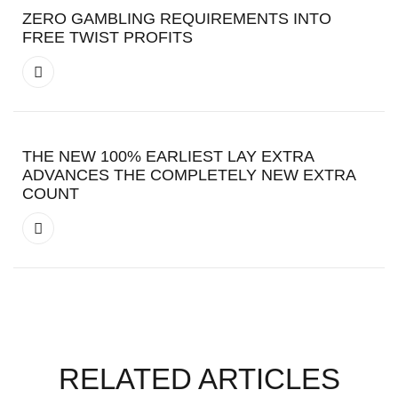
ZERO GAMBLING REQUIREMENTS INTO
FREE TWIST PROFITS
THE NEW 100% EARLIEST LAY EXTRA
ADVANCES THE COMPLETELY NEW EXTRA
COUNT
RELATED ARTICLES