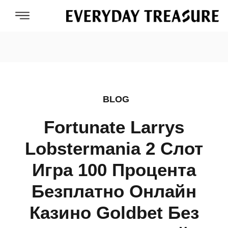
BLOG
Fortunate Larrys
Lobstermania 2 Слот
Игра 100 Процента
Безплатно Онлайн
Казино Goldbet Без