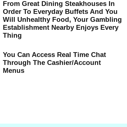
From Great Dining Steakhouses In
Order To Everyday Buffets And You
Will Unhealthy Food, Your Gambling
Establishment Nearby Enjoys Every
Thing
You Can Access Real Time Chat
Through The Cashier/Account
Menus