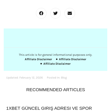
This article is for general informational purposes only.
Affiliate Disclaimer
Affiliate Disclaimer
Affiliate Disclaimer
Updated:
February 12, 2026
Posted In:
Blog
RECOMMENDED ARTICLES
1XBET GÜNCEL GIRIŞ ADRESI VE SPOR