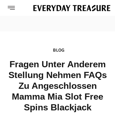
BLOG
Fragen Unter Anderem
Stellung Nehmen FAQs
Zu Angeschlossen
Mamma Mia Slot Free
Spins Blackjack