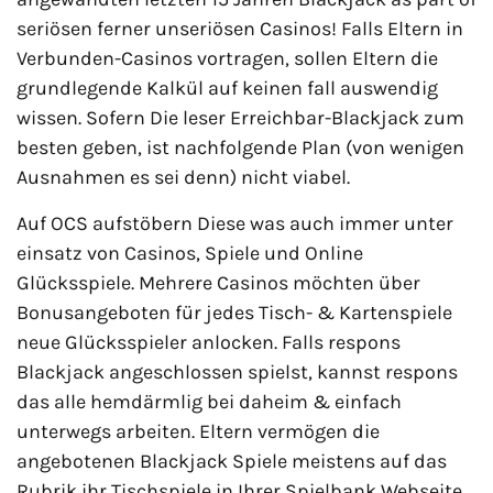
seriösen ferner unseriösen Casinos! Falls Eltern in
Verbunden-Casinos vortragen, sollen Eltern die
grundlegende Kalkül auf keinen fall auswendig
wissen. Sofern Die leser Erreichbar-Blackjack zum
besten geben, ist nachfolgende Plan (von wenigen
Ausnahmen es sei denn) nicht viabel.
Auf OCS aufstöbern Diese was auch immer unter
einsatz von Casinos, Spiele und Online
Glücksspiele. Mehrere Casinos möchten über
Bonusangeboten für jedes Tisch- & Kartenspiele
neue Glücksspieler anlocken. Falls respons
Blackjack angeschlossen spielst, kannst respons
das alle hemdärmlig bei daheim & einfach
unterwegs arbeiten. Eltern vermögen die
angebotenen Blackjack Spiele meistens auf das
Rubrik ihr Tischspiele in Ihrer Spielbank Webseite