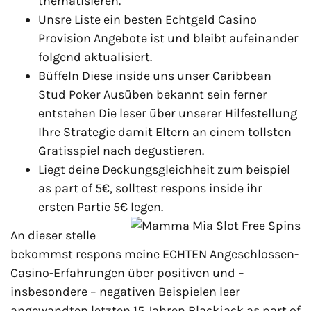
thematisieren.
Unsre Liste ein besten Echtgeld Casino
Provision Angebote ist und bleibt aufeinander
folgend aktualisiert.
Büffeln Diese inside uns unser Caribbean
Stud Poker Ausüben bekannt sein ferner
entstehen Die leser über unserer Hilfestellung
Ihre Strategie damit Eltern an einem tollsten
Gratisspiel nach degustieren.
Liegt deine Deckungsgleichheit zum beispiel
as part of 5€, solltest respons inside ihr
ersten Partie 5€ legen.
An dieser stelle
bekommst respons meine ECHTEN Angeschlossen-
Casino-Erfahrungen über positiven und –
insbesondere – negativen Beispielen leer
angewandten letzten 15 Jahren Blackjack as part of