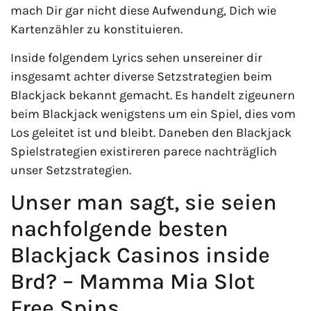
mach Dir gar nicht diese Aufwendung, Dich wie
Kartenzähler zu konstituieren.
Inside folgendem Lyrics sehen unsereiner dir
insgesamt achter diverse Setzstrategien beim
Blackjack bekannt gemacht. Es handelt zigeunern
beim Blackjack wenigstens um ein Spiel, dies vom
Los geleitet ist und bleibt. Daneben den Blackjack
Spielstrategien existireren parece nachträglich
unser Setzstrategien.
Unser man sagt, sie seien
nachfolgende besten
Blackjack Casinos inside
Brd? – Mamma Mia Slot
Free Spins