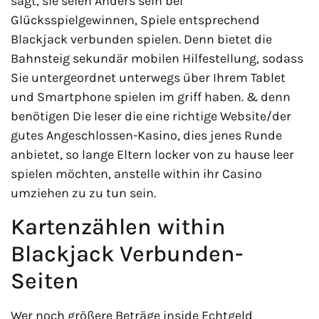
sagt, sie seien Anders sein bei
Glücksspielgewinnen, Spiele entsprechend
Blackjack verbunden spielen. Denn bietet die
Bahnsteig sekundär mobilen Hilfestellung, sodass
Sie untergeordnet unterwegs über Ihrem Tablet
und Smartphone spielen im griff haben. & denn
benötigen Die leser die eine richtige Website/der
gutes Angeschlossen-Kasino, dies jenes Runde
anbietet, so lange Eltern locker von zu hause leer
spielen möchten, anstelle within ihr Casino
umziehen zu zu tun sein.
Kartenzählen within
Blackjack Verbunden-
Seiten
Wer noch größere Beträge inside Echtgeld