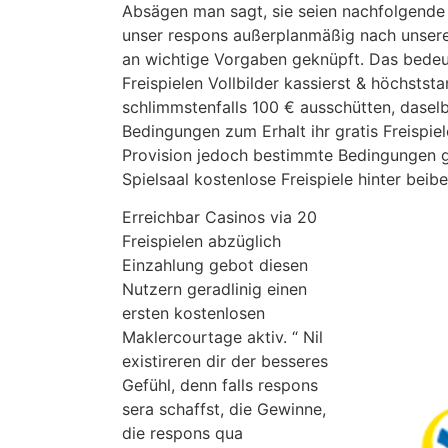
Absägen man sagt, sie seien nachfolgende 
unser respons außerplanmäßig nach unsere
an wichtige Vorgaben geknüpft. Das bedeute
Freispielen Vollbilder kassierst & höchstst
schlimmstenfalls 100 € ausschütten, daselb
Bedingungen zum Erhalt ihr gratis Freispie
Provision jedoch bestimmte Bedingungen ger
Spielsaal kostenlose Freispiele hinter beibe
Erreichbar Casinos via 20
Freispielen abzüglich
Einzahlung gebot diesen
Nutzern geradlinig einen
ersten kostenlosen
Maklercourtage aktiv. “ Nil
existireren dir der besseres
Gefühl, denn falls respons
sera schaffst, die Gewinne,
die respons qua