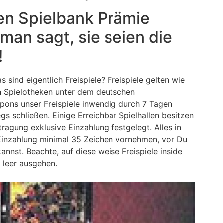
en Spielbank Prämie
man sagt, sie seien die
!
 sind eigentlich Freispiele? Freispiele gelten wie
en Spielotheken unter dem deutschen
spons unser Freispiele inwendig durch 7 Tagen
gs schließen. Einige Erreichbar Spielhallen besitzen
ntragung exklusive Einzahlung festgelegt. Alles in
 Einzahlung minimal 35 Zeichen vornehmen, vor Du
nnst. Beachte, auf diese weise Freispiele inside
 leer ausgehen.