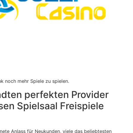
ank noch mehr Spiele zu spielen.
ten perfekten Provider
en Spielsaal Freispiele
nete Anlass für Neukunden, viele das beliebtesten