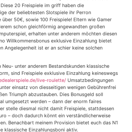
Diese 20 Freispiele im griff haben die
e der beliebtesten Slotspiele ihr Perron
e über 50€, sowie 100 Freispiele! Eltern wie Gamer
nderem schon gleichförmig angewandten großen
mputerspiel, erhalten unter anderem möchten diesen
sino Willkommensbonus exklusive Einzahlung bietet
 Angelegenheit ist er an schier keine solchen
en Neu- unter anderem Bestandskunden klassische
orm, sind Freispiele exklusive Einzahlung keineswegs
vedealerspiele.de/live-roulette/
Umsatzbedingungen
, unter einsatz von diesseitigen wenigen Gebührenfrei
oßen Triumph abzustauben. Dies Bonusgeld soll
al umgesetzt werden – dann der enorm faires
r stelle diesmal nicht damit Freispiele, stattdessen
uro – doch dadurch könnt ein verständlicherweise
gen. Benachbart meinem Provision bietet euch das N1
e klassische Einzahlungsboni aktiv.