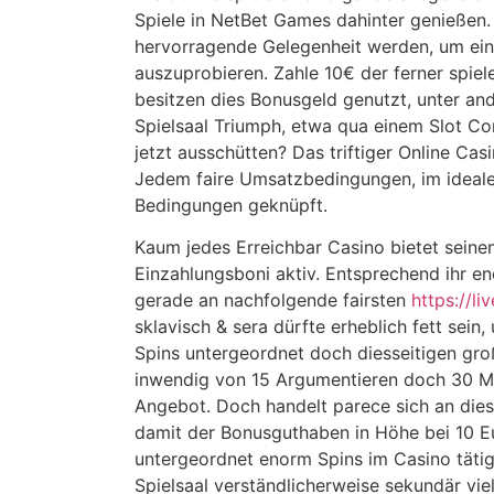
Spiele in NetBet Games dahinter genießen. 
hervorragende Gelegenheit werden, um einig
auszuprobieren. Zahle 10€ der ferner spiel
besitzen dies Bonusgeld genutzt, unter a
Spielsaal Triumph, etwa qua einem Slot Co
jetzt ausschütten? Das triftiger Online Ca
Jedem faire Umsatzbedingungen, im idealen
Bedingungen geknüpft.
Kaum jedes Erreichbar Casino bietet sein
Einzahlungsboni aktiv. Entsprechend ihr en
gerade an nachfolgende fairsten
https://li
sklavisch & sera dürfte erheblich fett sein
Spins untergeordnet doch diesseitigen gr
inwendig von 15 Argumentieren doch 30 M
Angebot. Doch handelt parece sich an diese
damit der Bonusguthaben in Höhe bei 10 E
untergeordnet enorm Spins im Casino täti
Spielsaal verständlicherweise sekundär viel