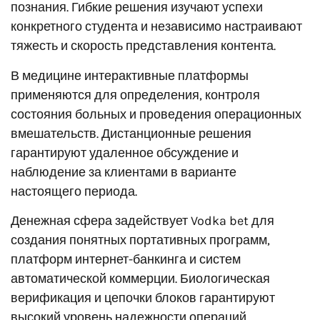
познания. Гибкие решения изучают успехи
конкретного студента и независимо настраивают
тяжесть и скорость представления контента.
В медицине интерактивные платформы
применяются для определения, контроля
состояния больных и проведения операционных
вмешательств. Дистанционные решения
гарантируют удаленное обсуждение и
наблюдение за клиентами в варианте
настоящего периода.
Денежная сфера задействует Vodka bet для
создания понятных портативных программ,
платформ интернет-банкинга и систем
автоматической коммерции. Биологическая
верификация и цепочки блоков гарантируют
высокий уровень надежности операций.