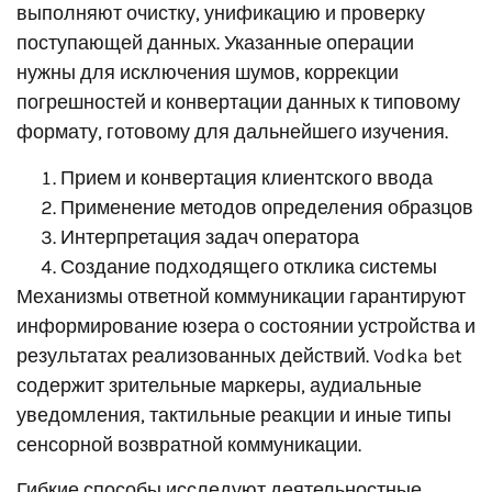
выполняют очистку, унификацию и проверку
поступающей данных. Указанные операции
нужны для исключения шумов, коррекции
погрешностей и конвертации данных к типовому
формату, готовому для дальнейшего изучения.
Прием и конвертация клиентского ввода
Применение методов определения образцов
Интерпретация задач оператора
Создание подходящего отклика системы
Механизмы ответной коммуникации гарантируют
информирование юзера о состоянии устройства и
результатах реализованных действий. Vodka bet
содержит зрительные маркеры, аудиальные
уведомления, тактильные реакции и иные типы
сенсорной возвратной коммуникации.
Гибкие способы исследуют деятельностные