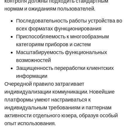
контроля должны подходить стандартным
нормам и ожиданиям пользователей.
Последовательность работы устройства во
всех форматах функционирования
Приспособляемость к многообразным
категориям приборов и систем
Масштабируемость функциональных
возможностей
Защищенность переработки клиентских
информации
Очередной правило затрагивает
индивидуализации коммуникации. Новейшие
платформы умеют настраиваться к
индивидуальным требованиям и паттернам
активности отдельного юзера, образуя особый
опыт использования.