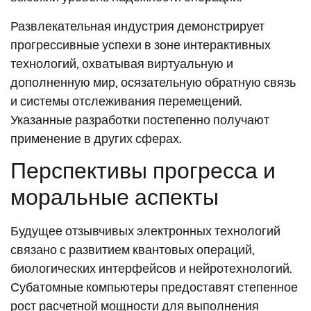
Развлекательная индустрия демонстрирует
прогрессивные успехи в зоне интерактивных
технологий, охватывая виртуальную и
дополненную мир, осязательную обратную связь
и системы отслеживания перемещений.
Указанные разработки постепенно получают
применение в других сферах.
Перспективы прогресса и
моральные аспекты
Будущее отзывчивых электронных технологий
связано с развитием квантовых операций,
биологических интерфейсов и нейротехнологий.
Субатомные компьютеры предоставят степенное
рост расчетной мощности для выполнения