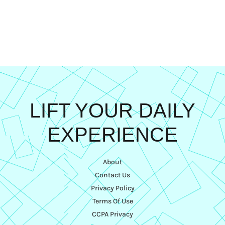
LIFT YOUR DAILY
EXPERIENCE
About
Contact Us
Privacy Policy
Terms Of Use
CCPA Privacy