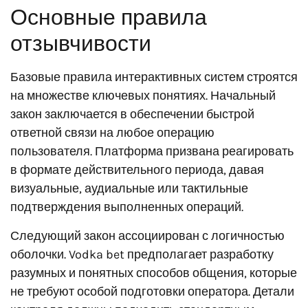
Основные правила
отзывчивости
Базовые правила интерактивных систем строятся
на множестве ключевых понятиях. Начальный
закон заключается в обеспечении быстрой
ответной связи на любое операцию
пользователя. Платформа призвана реагировать
в формате действительного периода, давая
визуальные, аудиальные или тактильные
подтверждения выполненных операций.
Следующий закон ассоциирован с логичностью
оболочки. Vodka bet предполагает разработку
разумных и понятных способов общения, которые
не требуют особой подготовки оператора. Детали