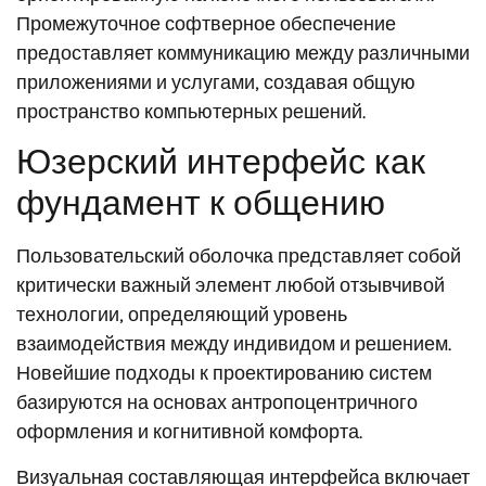
Промежуточное софтверное обеспечение
предоставляет коммуникацию между различными
приложениями и услугами, создавая общую
пространство компьютерных решений.
Юзерский интерфейс как
фундамент к общению
Пользовательский оболочка представляет собой
критически важный элемент любой отзывчивой
технологии, определяющий уровень
взаимодействия между индивидом и решением.
Новейшие подходы к проектированию систем
базируются на основах антропоцентричного
оформления и когнитивной комфорта.
Визуальная составляющая интерфейса включает