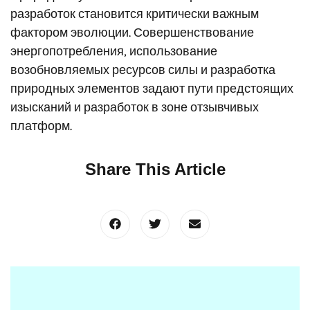
разработок становится критически важным
фактором эволюции. Совершенствование
энергопотребления, использование
возобновляемых ресурсов силы и разработка
природных элементов задают пути предстоящих
изысканий и разработок в зоне отзывчивых
платформ.
Share This Article