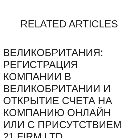
RELATED ARTICLES
ВЕЛИКОБРИТАНИЯ:
РЕГИСТРАЦИЯ
КОМПАНИИ В
ВЕЛИКОБРИТАНИИ И
ОТКРЫТИЕ СЧЕТА НА
КОМПАНИЮ ОНЛАЙН
ИЛИ С ПРИСУТСТВИЕМ
21 FIRM LTD