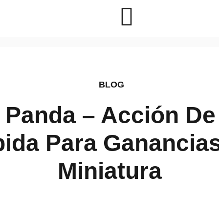
ly Finds
BLOG
 Panda – Acción De
ida Para Ganancia
Miniatura