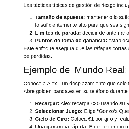
Las tácticas típicas de gestión de riesgo inclu
Tamaño de apuesta:
mantenerlo lo sufic
lo suficientemente alto para que sea signi
Límites de parada:
decidir de antemano
Puntos de toma de ganancia:
establece
Este enfoque asegura que las ráfagas cortas s
de pérdidas.
Ejemplo del Mundo Real:
Conoce a Alex—un desplazamiento que solo tie
Abre golden-panda.es en su teléfono durante
Recargar:
Alex recarga €20 usando su V
Seleccionar Juego:
Elige “Gonzo’s Ques
Ciclo de Giro:
Coloca €1 por giro y reali
Una ganancia rápida:
En el tercer giro