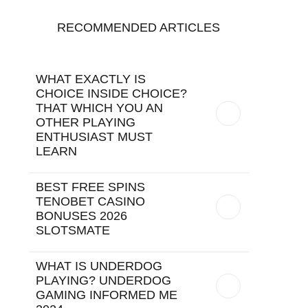
RECOMMENDED ARTICLES
WHAT EXACTLY IS
CHOICE INSIDE CHOICE?
THAT WHICH YOU AN
OTHER PLAYING
ENTHUSIAST MUST
LEARN
BEST FREE SPINS
TENOBET CASINO
BONUSES 2026
SLOTSMATE
WHAT IS UNDERDOG
PLAYING? UNDERDOG
GAMING INFORMED ME