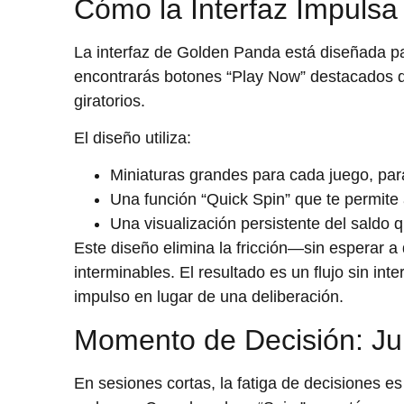
Cómo la Interfaz Impulsa
La interfaz de Golden Panda está diseñada par
encontrarás botones “Play Now” destacados q
giratorios.
El diseño utiliza:
Miniaturas grandes para cada juego, para 
Una función “Quick Spin” que te permite
Una visualización persistente del saldo 
Este diseño elimina la fricción—sin esperar a
interminables. El resultado es un flujo sin i
impulso en lugar de una deliberación.
Momento de Decisión: Jui
En sesiones cortas, la fatiga de decisiones e