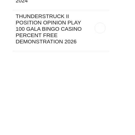
2024
THUNDERSTRUCK II
POSITION OPINION PLAY
100 GALA BINGO CASINO
PERCENT FREE
DEMONSTRATION 2026