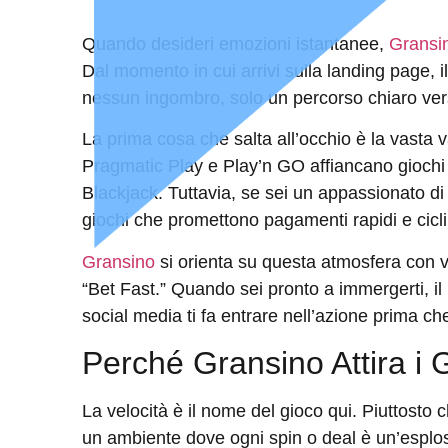
Quando desideri emozioni istantanee,
Gransi
Dal momento in cui arrivi sulla landing page, il
nessun ingombro, solo un percorso chiaro vers
La prima cosa che salta all’occhio è la vasta var
Pragmatic Play e Play’n GO affiancano giochi
Blackjack. Tuttavia, se sei un appassionato di 
giochi che promettono pagamenti rapidi e cicli 
Gransino
si orienta su questa atmosfera con v
“Bet Fast.” Quando sei pronto a immergerti, il 
social media ti fa entrare nell’azione prima che 
Perché Gransino Attira i G
La velocità è il nome del gioco qui. Piuttosto 
un ambiente dove ogni spin o deal è un’esplos