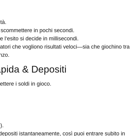
tà.
a scommettere in pochi secondi.
l’esito si decide in millisecondi.
tori che vogliono risultati veloci—sia che giochino tra
nzo.
apida & Depositi
tere i soldi in gioco.
).
epositi istantaneamente, così puoi entrare subito in