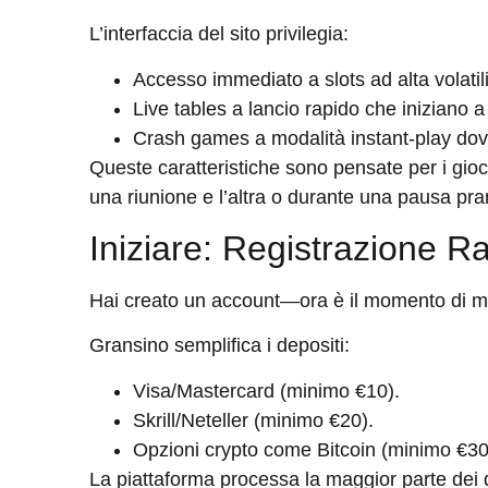
L’interfaccia del sito privilegia:
Accesso immediato a slots ad alta volatili
Live tables a lancio rapido che iniziano 
Crash games a modalità instant-play dove 
Queste caratteristiche sono pensate per i gioca
una riunione e l’altra o durante una pausa pra
Iniziare: Registrazione R
Hai creato un account—ora è il momento di met
Gransino semplifica i depositi:
Visa/Mastercard (minimo €10).
Skrill/Neteller (minimo €20).
Opzioni crypto come Bitcoin (minimo €30
La piattaforma processa la maggior parte dei d