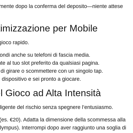
mente dopo la conferma del deposito—niente attese
timizzazione per Mobile
gioco rapido.
condi anche su telefoni di fascia media.
e al tuo slot preferito da qualsiasi pagina.
o di girare o scommettere con un singolo tap.
dispositivo e sei pronto a giocare.
 Gioco ad Alta Intensità
lligente del rischio senza spegnere l’entusiasmo.
(es. €20).
Adatta la dimensione della scommessa alla
 Olympus).
Interrompi dopo aver raggiunto una soglia di