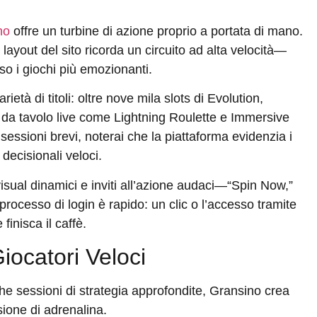
no
offre un turbine di azione proprio a portata di mano.
 layout del sito ricorda un circuito ad alta velocità—
o i giochi più emozionanti.
ietà di titoli: oltre nove mila slots di Evolution,
 da tavolo live come Lightning Roulette e Immersive
sessioni brevi, noterai che la piattaforma evidenzia i
decisionali veloci.
isual dinamici e inviti all’azione audaci—“Spin Now,”
processo di login è rapido: un clic o l’accesso tramite
finisca il caffè.
iocatori Veloci
che sessioni di strategia approfondite, Gransino crea
ione di adrenalina.