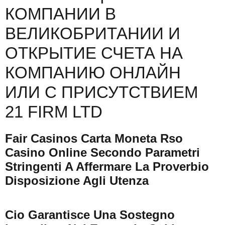
КОМПАНИИ В
ВЕЛИКОБРИТАНИИ И
ОТКРЫТИЕ СЧЕТА НА
КОМПАНИЮ ОНЛАЙН
ИЛИ С ПРИСУТСТВИЕМ
21 FIRM LTD
Fair Casinos Carta Moneta Rso
Casino Online Secondo Parametri
Stringenti A Affermare La Proverbio
Disposizione Agli Utenza
Cio Garantisce Una Sostegno