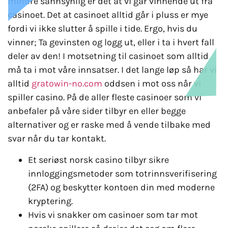
mindre sannsynlig er det at vi går vinnende ut fra
casinoet. Det at casinoet alltid går i pluss er mye
fordi vi ikke slutter å spille i tide. Ergo, hvis du
vinner; Ta gevinsten og logg ut, eller i ta i hvert fall
deler av den! I motsetning til casinoet som alltid
må ta i mot våre innsatser. I det lange løp så har vi
alltid
gratowin-no.com
oddsen i mot oss når vi
spiller casino. På de aller fleste casinoer som vi
anbefaler på våre sider tilbyr en eller begge
alternativer og er raske med å vende tilbake med
svar når du tar kontakt.
Et seriøst norsk casino tilbyr sikre
innloggingsmetoder som totrinnsverifisering
(2FA) og beskytter kontoen din med moderne
kryptering.
Hvis vi snakker om casinoer som tar mot