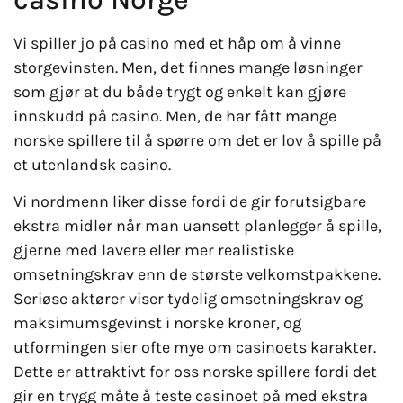
Vi spiller jo på casino med et håp om å vinne
storgevinsten. Men, det finnes mange løsninger
som gjør at du både trygt og enkelt kan gjøre
innskudd på casino. Men, de har fått mange
norske spillere til å spørre om det er lov å spille på
et utenlandsk casino.
Vi nordmenn liker disse fordi de gir forutsigbare
ekstra midler når man uansett planlegger å spille,
gjerne med lavere eller mer realistiske
omsetningskrav enn de største velkomstpakkene.
Seriøse aktører viser tydelig omsetningskrav og
maksimumsgevinst i norske kroner, og
utformingen sier ofte mye om casinoets karakter.
Dette er attraktivt for oss norske spillere fordi det
gir en trygg måte å teste casinoet på med ekstra