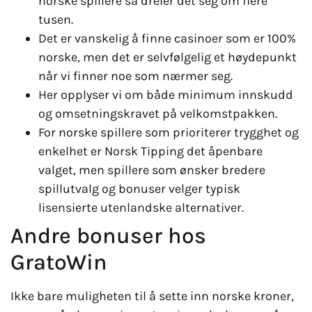
norske spillere så dreier det seg om flere
tusen.
Det er vanskelig å finne casinoer som er 100%
norske, men det er selvfølgelig et høydepunkt
når vi finner noe som nærmer seg.
Her opplyser vi om både minimum innskudd
og omsetningskravet på velkomstpakken.
For norske spillere som prioriterer trygghet og
enkelhet er Norsk Tipping det åpenbare
valget, men spillere som ønsker bredere
spillutvalg og bonuser velger typisk
lisensierte utenlandske alternativer.
Andre bonuser hos
GratoWin
Ikke bare muligheten til å sette inn norske kroner,