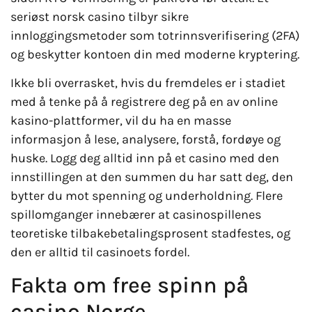
seriøst norsk casino tilbyr sikre
innloggingsmetoder som totrinnsverifisering (2FA)
og beskytter kontoen din med moderne kryptering.
Ikke bli overrasket, hvis du fremdeles er i stadiet
med å tenke på å registrere deg på en av online
kasino-plattformer, vil du ha en masse
informasjon å lese, analysere, forstå, fordøye og
huske. Logg deg alltid inn på et casino med den
innstillingen at den summen du har satt deg, den
bytter du mot spenning og underholdning. Flere
spillomganger innebærer at casinospillenes
teoretiske tilbakebetalingsprosent stadfestes, og
den er alltid til casinoets fordel.
Fakta om free spinn på
casino Norge