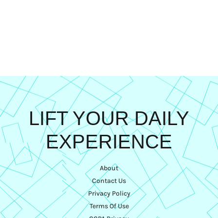
LIFT YOUR DAILY
EXPERIENCE
About
Contact Us
Privacy Policy
Terms Of Use